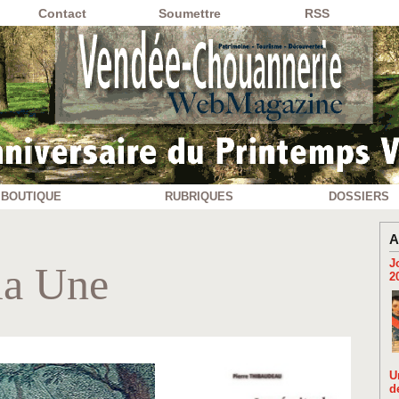
Contact
Soumettre
RSS
BOUTIQUE
RUBRIQUES
DOSSIERS
A
J
 la Une
2
U
d