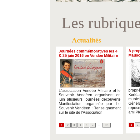
Les rubriqu
Actualités
A prop
Journées commémoratives les 4
Mauso
& 25 juin 2016 en Vendée Militaire
propr
L'association Vendée Militaire et le
Kerlé
Souvenir Vendéen organisent en
munici
juin plusieurs journées découverte
Génér
Manifestation organisée par Le
repos
Souvenir Vendéen : Renseignement
ami Pi
sur le site de l'Association
1
2
1
2
3
4
5
»
...
231