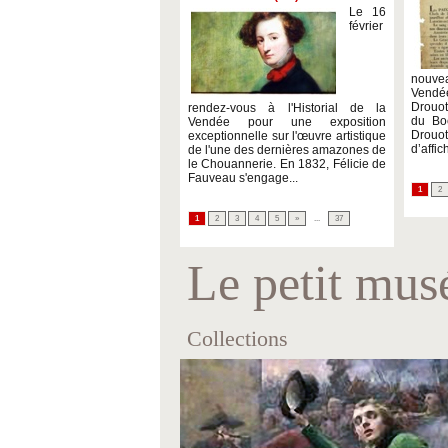
Le 16
février
nouve
Vendée
Drouot
rendez-vous à l'Historial de la
du Bo
Vendée pour une exposition
Drouot
exceptionnelle sur l'œuvre artistique
d’affic
de l'une des dernières amazones de
le Chouannerie. En 1832, Félicie de
Fauveau s'engage...
1
2
1
2
3
4
5
»
...
37
Le petit mus
Collections