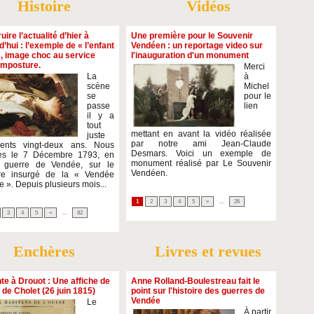
Histoire
Vidéos
uire l’actualité d’hier à
Une première pour le Souvenir
d’hui : l’exemple de « l’enfant
Vendéen : un reportage video sur
, image choc au service
l'inauguration d'un monument
imposture.
Merci
La
à
scène
Michel
se
pour le
passe
lien
il y a
tout
mettant en avant la vidéo réalisée
juste
par notre ami Jean-Claude
cents vingt-deux ans. Nous
Desmars. Voici un exemple de
s le 7 Décembre 1793, en
monument réalisé par Le Souvenir
e guerre de Vendée, sur le
Vendéen.
oire insurgé de la « Vendée
re ». Depuis plusieurs mois...
1
2
3
4
5
»
...
26
3
4
5
»
...
82
Enchères
Livres et revues
te à Drouot : Une affiche de
Anne Rolland-Boulestreau fait le
x de Cholet (26 juin 1815)
point sur l'histoire des guerres de
Vendée
Le
À partir