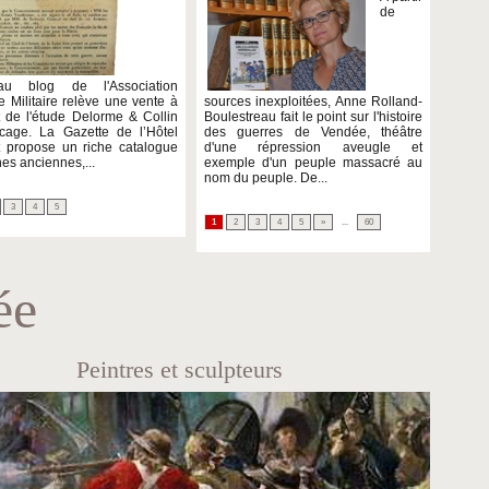
de
au blog de l'Association
 Militaire relève une vente à
sources inexploitées, Anne Rolland-
 de l'étude Delorme & Collin
Boulestreau fait le point sur l'histoire
cage. La Gazette de l’Hôtel
des guerres de Vendée, théâtre
 propose un riche catalogue
d'une répression aveugle et
hes anciennes,...
exemple d'un peuple massacré au
nom du peuple. De...
3
4
5
1
2
3
4
5
»
...
60
ée
Peintres et sculpteurs