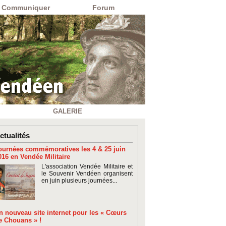
Communiquer
Forum
GALERIE
ctualités
ournées commémoratives les 4 & 25 juin
016 en Vendée Militaire
L'association Vendée Militaire et
le Souvenir Vendéen organisent
en juin plusieurs journées...
n nouveau site internet pour les « Cœurs
e Chouans » !