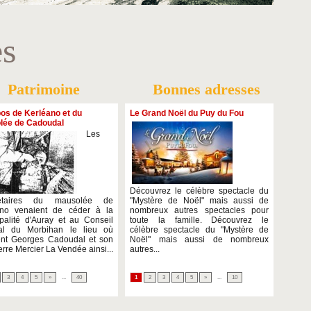
es
Patrimoine
Bonnes adresses
os de Kerléano et du
Le Grand Noël du Puy du Fou
lée de Cadoudal
Les
Découvrez le célèbre spectacle du
iétaires du mausolée de
"Mystère de Noël" mais aussi de
ano venaient de céder à la
nombreux autres spectacles pour
palité d'Auray et au Conseil
toute la famille. Découvrez le
al du Morbihan le lieu où
célèbre spectacle du "Mystère de
ent Georges Cadoudal et son
Noël" mais aussi de nombreux
erre Mercier La Vendée ainsi...
autres...
3
4
5
»
...
40
1
2
3
4
5
»
...
10