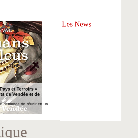
Les News
 et Terroirs «
Le Dernier Panache - Puy du Fo
e Vendée et de
Un spectacle à ne pas manquer !
mande de réunir en un
tique