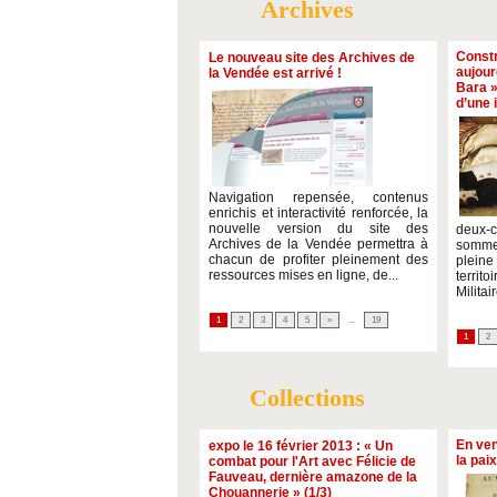
Archives
Constr
Le nouveau site des Archives de
aujour
la Vendée est arrivé !
Bara »
d’une 
Navigation repensée, contenus
enrichis et interactivité renforcée, la
nouvelle version du site des
deux-
Archives de la Vendée permettra à
somme
chacun de profiter pleinement des
plein
ressources mises en ligne, de...
territ
Militai
1
2
3
4
5
»
...
19
1
2
Collections
En ven
expo le 16 février 2013 : « Un
la pai
combat pour l'Art avec Félicie de
Fauveau, dernière amazone de la
Chouannerie » (1/3)