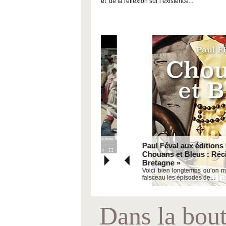
et de la réflexion sur l’existence...
y du Fou
Paul Féval aux éditions Pays
 !
Chouans et Bleus : Récits d
Bretagne »
Voici bien longtemps qu’on me de
faisceau les épisodes de...
Dans la bou