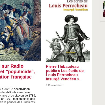
 sur Radio
Pierre Thibaudeau
publie « Les écrits de
et "populicide",
Louis Perrocheau
tion française
Insurgé Vendéen »
1
Commentaire
oût 2025. A découvrir en
Rolland-Boulestreau avec
homme et du citoyen de 1789,
e en 1791, met en place des
e de la pensée des Lumières