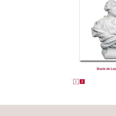
Buste de Lou
1
2