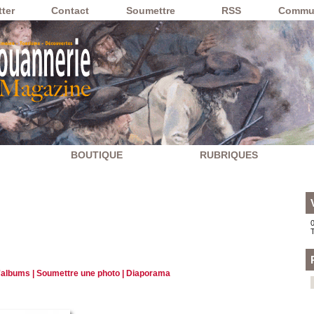
ter
Contact
Soumettre
RSS
Commu
BOUTIQUE
RUBRIQUES
0
d'albums
|
Soumettre une photo
|
Diaporama