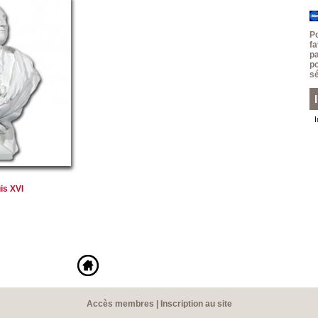
P
f
p
p
sé
is XVI
Accès membres
|
Inscription au site