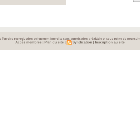
& Terroirs reproduction strictement interdite sans autorisation préalable et sous peine de poursui
Accès membres
|
Plan du site
|
Syndication
|
Inscription au site