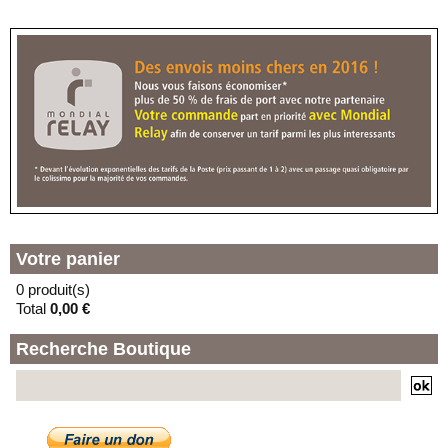
(E) - LOCKER LAVOMATIC
130 BOULEVARD
MONTEBELLO
59000 - LILLE
(F) - LOCKER TECHNOPHONE
RUE JULES GU
73 RUE JULES GUESDE
59000 - LILLE
(G) - LOCKER LA LAVERIE
En vacances jusqu'au 30/08/2026
11 PLACE DE LA SOLIDARITE
59000 - LILLE
Votre panier
0 produit(s)
Total
0,00 €
Recherche Boutique