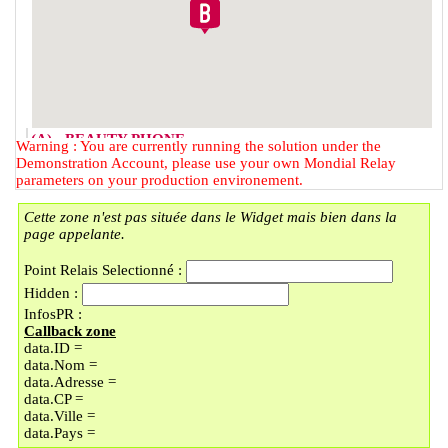
(A) - BEAUTY PHONE
Warning : You are currently running the solution under the
2 RUE DU FAUBOURG DES
Demonstration Account, please use your own Mondial Relay
POSTES
parameters on your production environement.
59000 - LILLE
Cette zone n'est pas située dans le Widget mais bien dans la
(B) - LOCKER BMOBILE
page appelante.
57 RUE DU FAUBOURG DES
POSTES
Point Relais Selectionné :
59000 - LILLE
Hidden :
(C) - LOCKER LAVOMATIC
InfosPR :
PLACE DOREZ/LI
Callback zone
9 PLACE BARTHELEMY DOREZ
data.ID =
59000 - LILLE
data.Nom =
(D) - UNIQUE COIN
data.Adresse =
En vacances jusqu'au 30/08/2026
data.CP =
89 BOULEVARD MONTEBELLO
data.Ville =
59000 - LILLE
data.Pays =