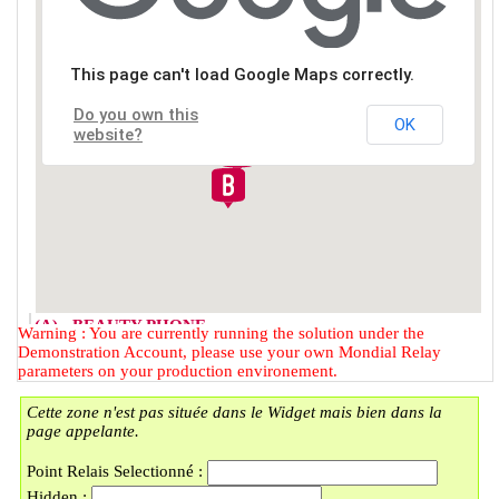
This page can't load Google Maps correctly.
Do you own this
OK
website?
(A) - BEAUTY PHONE
Warning : You are currently running the solution under the
2 RUE DU FAUBOURG DES
Demonstration Account, please use your own Mondial Relay
POSTES
parameters on your production environement.
59000 - LILLE
Cette zone n'est pas située dans le Widget mais bien dans la
(B) - LOCKER BMOBILE
page appelante.
57 RUE DU FAUBOURG DES
POSTES
Point Relais Selectionné :
59000 - LILLE
Hidden :