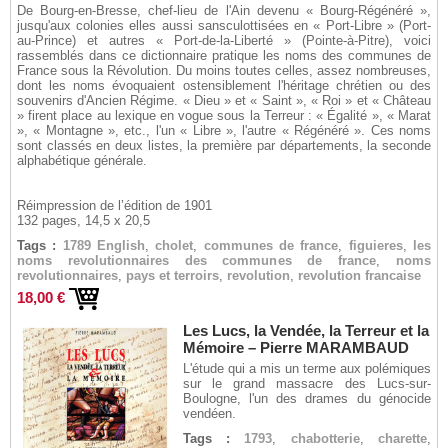
De Bourg-en-Bresse, chef-lieu de l'Ain devenu « Bourg-Régénéré »,
jusqu'aux colonies elles aussi sansculottisées en « Port-Libre » (Port-
au-Prince) et autres « Port-de-la-Liberté » (Pointe-à-Pitre), voici
rassemblés dans ce dictionnaire pratique les noms des communes de
France sous la Révolution. Du moins toutes celles, assez nombreuses,
dont les noms évoquaient ostensiblement l'héritage chrétien ou des
souvenirs d'Ancien Régime. « Dieu » et « Saint », « Roi » et « Château
» firent place au lexique en vogue sous la Terreur : « Égalité », « Marat
», « Montagne », etc., l'un « Libre », l'autre « Régénéré ». Ces noms
sont classés en deux listes, la première par départements, la seconde
alphabétique générale.
Réimpression de l’édition de 1901
132 pages, 14,5 x 20,5
Tags :
1789 English
,
cholet
,
communes de france
,
figuieres
,
les
noms revolutionnaires des communes de france
,
noms
revolutionnaires
,
pays et terroirs
,
revolution
,
revolution francaise
18,00 €
Les Lucs, la Vendée, la Terreur et la
Mémoire – Pierre MARAMBAUD
L'étude qui a mis un terme aux polémiques
sur le grand massacre des Lucs-sur-
Boulogne, l'un des drames du génocide
vendéen.
Tags :
1793
,
chabotterie
,
charette
,