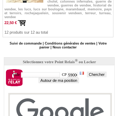
cholet
,
colonnes infernales
,
guerre de
vendee
,
guerres de vendee
,
historial de
vendee
,
les lucs
,
lucs sur boulogne
,
marambaud
,
memoire
,
pays
et terroirs
,
rochejaquelein
,
souvenir vendeen
,
terreur
,
turreau
,
vendee
22,50 €
12 produits sur 12 au total
Suivi de commande
|
Conditions générales de ventes
|
Votre
panier
|
Nous contacter
®
Sélectionnez votre Point Relais
ou Locker
Chercher
Ville
CP
Autour de ma position