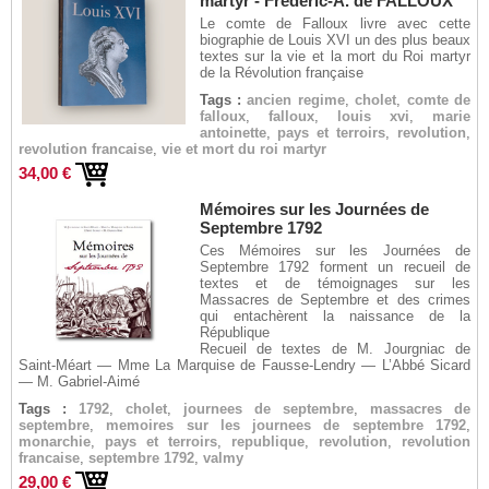
martyr - Frédéric-A. de FALLOUX
Le comte de Falloux livre avec cette
biographie de Louis XVI un des plus beaux
textes sur la vie et la mort du Roi martyr
de la Révolution française
Tags :
ancien regime
,
cholet
,
comte de
falloux
,
falloux
,
louis xvi
,
marie
antoinette
,
pays et terroirs
,
revolution
,
revolution francaise
,
vie et mort du roi martyr
34,00 €
Mémoires sur les Journées de
Septembre 1792
Ces Mémoires sur les Journées de
Septembre 1792 forment un recueil de
textes et de témoignages sur les
Massacres de Septembre et des crimes
qui entachèrent la naissance de la
République
Recueil de textes de M. Jourgniac de
Saint-Méart — Mme La Marquise de Fausse-Lendry — L’Abbé Sicard
— M. Gabriel-Aimé
Tags :
1792
,
cholet
,
journees de septembre
,
massacres de
septembre
,
memoires sur les journees de septembre 1792
,
monarchie
,
pays et terroirs
,
republique
,
revolution
,
revolution
francaise
,
septembre 1792
,
valmy
29,00 €