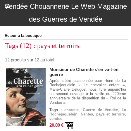
Vendée Chouannerie Le Web Magazine
des Guerres de Vendée
Retour à la boutique
Tags (12) : pays et terroirs
12 produits sur 12 au total
Monsieur de Charette s’en va-t-en
guerre
Après s’être passionnée pour Henri de La
Rochejaquelein « Le chevalier enfant »,
Marie-Claire Deluguet nous livre aujourd’hui
un second ouvrage à la veille du 220ème
anniversaire de la disparition du « Roi de la
Vendée ».
Tags :
charette
,
Guerre de Vendée
,
La
Rochejaquelein
,
Nantes
,
pays et terroirs
,
vendee
20,00 €