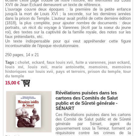
éclairer cette page trouble de notre Histoire, les Mémoires sur Louis
XVII de Jean Eckard demeurent un texte de référence.
L'ouvrage couvre deux époques : la première de la petite enfance
jusqu'à la mort de Louis XVI ; la seconde, sur les dernières années
dans la prison du Temple. L'auteur avait profité de cette dernière édition
(1818), la plus complète, pour ajouter nombre de documents : deux
portraits, un récit du voyage à Varennes (écrit par la soeur du jeune
roi), des textes sur la captivité de la famille royale, des notes sur les
faux prétendants, etc.
Un texte indispensable pour qui veut appréhender cette figure
incontournable de l'époque révolutionnaire.
250 pages, 14 x 21
Tags :
cholet
,
eckard
,
faux louis xvii
,
fuite a varennes
,
jean eckard
,
louis xvi
,
louis xvii
,
marie antoinette
,
memoires
,
memoires
historiques sur louis xvii
,
pays et terroirs
,
prison du temple
,
tour
du temple
15,00 €
Révélations puisées dans les
cartons des Comités de Salut
public et de Sûreté générale -
SÉNART
Ces Révélations puisées dans les cartons
des Comité de Salut public et de Sûreté
générale par Sénart, agent du
gouvernement sous la Terreur, forment un
réquisitoire contre les crimes de la