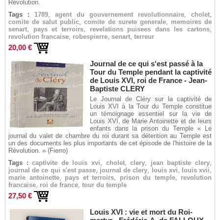
Révolution.
Tags :
1789
,
agent du gouvernement revolutionnaire
,
cholet
,
comite de salut public
,
comite de surete generale
,
memoires de
senart
,
pays et terroirs
,
revelations puisees dans les cartons
,
revolution francaise
,
robespierre
,
senart
,
terreur
20,00 €
Journal de ce qui s'est passé à la
Tour du Temple pendant la captivité
de Louis XVI, roi de France - Jean-
Baptiste CLERY
Le Journal de Cléry sur la captivité de
Louis XVI à la Tour du Temple constitue
un témoignage essentiel sur la vie de
Louis XVI, de Marie Antoinette et de leurs
enfants dans la prison du Temple « Le
journal du valet de chambre du roi durant sa détention au Temple est
un des documents les plus importants de cet épisode de l'histoire de la
Révolution. » (Fierro)
Tags :
captivite de louis xvi
,
cholet
,
clery
,
jean baptiste clery
,
journal de ce qui s'est passe
,
journal de clery
,
louis xvi
,
louis xvii
,
marie antoinette
,
pays et terroirs
,
prison du temple
,
revolution
francaise
,
roi de france
,
tour du temple
27,50 €
Louis XVI : vie et mort du Roi-