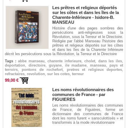
Les prêtres et religieux déportés
sur les côtes et dans les îles de la
Charente-Inférieure - Isidore-B.
MANSEAU
Histoire d'une des pages sombres des
persécutions anti-religieuses sous la
Révolution, sous la Terreur et le Directoire.
Rédigée par l'abbé Manseau l'histoire des
prêtres et religieux déportés sur les côtes
et dans les îles de la Charente Inférieure
décrit les persécutions sous la Révolution, la Terreur et le Directoire
Tags :
abbe manseau
,
charente inferieure
,
cholet
,
dans les iles
,
deportation
,
directoire
,
guyane
,
ile madame
,
manseau
,
pays et
terroirs
,
pontons de rochefort
,
pretres et religieux deportes
,
refractaires
,
revolution
,
sur les cotes
,
terreur
99,00 €
Les noms révolutionnaires des
communes de France - par
FIGUIERES
Les noms révolutionnaires des communes
de France, de Figuières, forme un
dictionnaire des communes de France
dont les noms furent « sansculottisés » et
transformés à la mode révolutionnaire