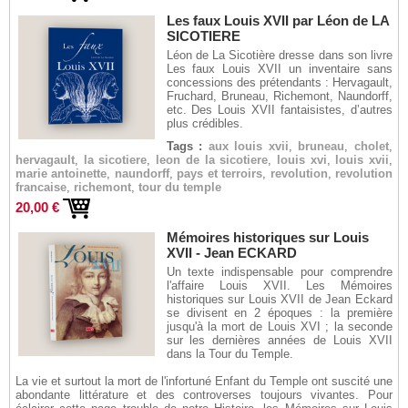
Les faux Louis XVII par Léon de LA
SICOTIERE
Léon de La Sicotière dresse dans son livre
Les faux Louis XVII un inventaire sans
concessions des prétendants : Hervagault,
Fruchard, Bruneau, Richemont, Naundorff,
etc. Des Louis XVII fantaisistes, d’autres
plus crédibles.
Tags :
aux louis xvii
,
bruneau
,
cholet
,
hervagault
,
la sicotiere
,
leon de la sicotiere
,
louis xvi
,
louis xvii
,
marie antoinette
,
naundorff
,
pays et terroirs
,
revolution
,
revolution
francaise
,
richemont
,
tour du temple
20,00 €
Mémoires historiques sur Louis
XVII - Jean ECKARD
Un texte indispensable pour comprendre
l'affaire Louis XVII. Les Mémoires
historiques sur Louis XVII de Jean Eckard
se divisent en 2 époques : la première
jusqu'à la mort de Louis XVI ; la seconde
sur les dernières années de Louis XVII
dans la Tour du Temple.
La vie et surtout la mort de l'infortuné Enfant du Temple ont suscité une
abondante littérature et des controverses toujours vivantes. Pour