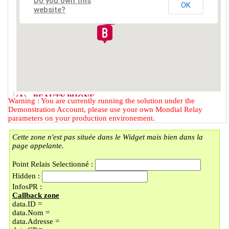
Do you own this
OK
website?
(A) - BEAUTY PHONE
Warning : You are currently running the solution under the
2 RUE DU FAUBOURG DES
Demonstration Account, please use your own Mondial Relay
POSTES
parameters on your production environement.
59000 - LILLE
Cette zone n'est pas située dans le Widget mais bien dans la
(B) - LOCKER BMOBILE
page appelante.
57 RUE DU FAUBOURG DES
POSTES
Point Relais Selectionné :
59000 - LILLE
Hidden :
(C) - LOCKER LAVOMATIC
InfosPR :
PLACE DOREZ/LI
Callback zone
9 PLACE BARTHELEMY DOREZ
data.ID =
59000 - LILLE
data.Nom =
(D) - UNIQUE COIN
data.Adresse =