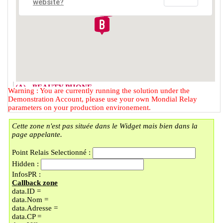
website?
(A) - BEAUTY PHONE
Warning : You are currently running the solution under the
2 RUE DU FAUBOURG DES
Demonstration Account, please use your own Mondial Relay
POSTES
parameters on your production environement.
59000 - LILLE
Cette zone n'est pas située dans le Widget mais bien dans la
(B) - LOCKER BMOBILE
page appelante.
57 RUE DU FAUBOURG DES
POSTES
Point Relais Selectionné :
59000 - LILLE
Hidden :
(C) - LOCKER LAVOMATIC
InfosPR :
PLACE DOREZ/LI
Callback zone
9 PLACE BARTHELEMY DOREZ
data.ID =
59000 - LILLE
data.Nom =
(D) - UNIQUE COIN
data.Adresse =
En vacances jusqu'au 30/08/2026
data.CP =