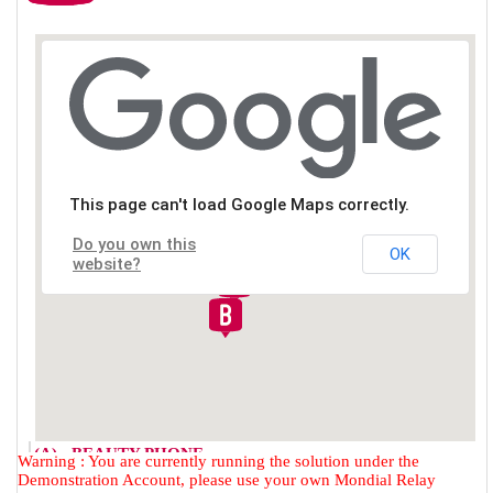
This page can't load Google Maps correctly.
Do you own this
OK
website?
(A) - BEAUTY PHONE
Warning : You are currently running the solution under the
2 RUE DU FAUBOURG DES
Demonstration Account, please use your own Mondial Relay
POSTES