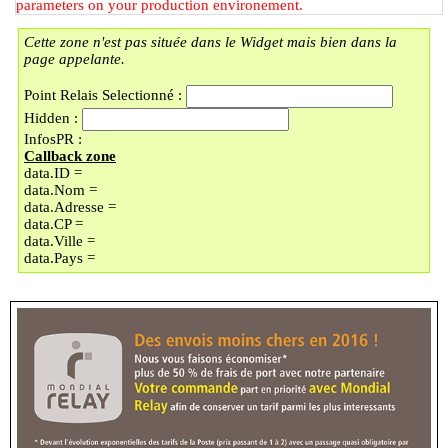
parameters on your production environement.
59000 - LILLE
Cette zone n'est pas située dans le Widget mais bien dans la
(B) - LOCKER BMOBILE
page appelante.
57 RUE DU FAUBOURG DES
POSTES
Point Relais Selectionné :
59000 - LILLE
Hidden :
(C) - LOCKER LAVOMATIC
InfosPR :
PLACE DOREZ/LI
Callback zone
9 PLACE BARTHELEMY DOREZ
data.ID =
59000 - LILLE
data.Nom =
(D) - UNIQUE COIN
data.Adresse =
En vacances jusqu'au 30/08/2026
data.CP =
89 BOULEVARD MONTEBELLO
data.Ville =
59000 - LILLE
data.Pays =
(E) - LOCKER LAVOMATIC
130 BOULEVARD
MONTEBELLO
59000 - LILLE
(F) - LOCKER TECHNOPHONE
RUE JULES GU
73 RUE JULES GUESDE
59000 - LILLE
(G) - LOCKER LA LAVERIE