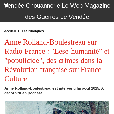
Vendée Chouannerie Le Web Magazine
des Guerres de Vendée
Accueil
>
Les rubriques
Anne Rolland-Boulestreau sur
Radio France : "Lèse-humanité" et
"populicide", des crimes dans la
Révolution française sur France
Culture
Anne Rolland-Boulestreau est intervenu fin août 2025. A
découvrir en podcast