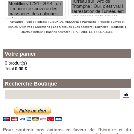
Turreau sur l'Arc de
Montilliers 1794 - 2014 : un
Triomphe : Oui, c'est vrai !
film pour se souvenir des
l'arrestation de Turreau est
massacres des colonnes
une grande date pour le
infernales
Nouvel Obs.
Actualités
|
Vidéo Podcast
|
LIEUX DE MEMOIRE
|
Patrimoine
|
Histoire
|
Livres et
revues
|
Archives
|
Collections
|
Les rubriques
|
Les dossiers
|
Enchères
|
Boutique
|
Objets d'Histoire
|
Bonnes adresses
|
L'AFFAIRE DE POUZAUGES
Votre panier
0 produit(s)
Total
0,00 €
Recherche Boutique
Pour soutenir nos actions en faveur de l'histoire et du