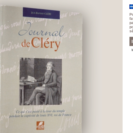
P
f
p
p
sé