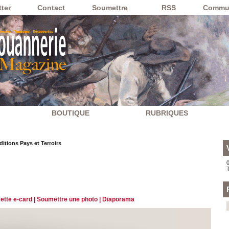
ter
Contact
Soumettre
RSS
Commu
BOUTIQUE
RUBRIQUES
ditions Pays et Terroirs
0
ette e-card
|
Soumettre une photo
|
Diaporama