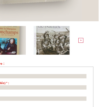
>
e :
ée) * :