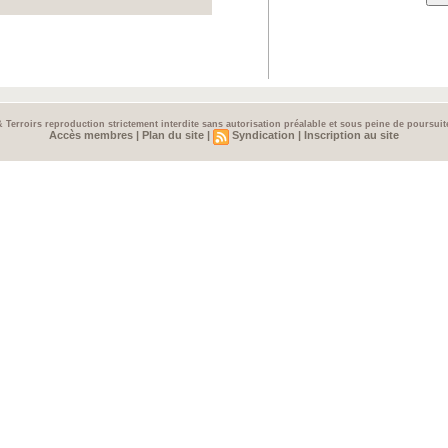
& Terroirs reproduction strictement interdite sans autorisation préalable et sous peine de poursui
Accès membres
|
Plan du site
|
Syndication
|
Inscription au site