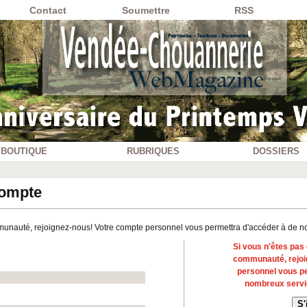
Contact
Soumettre
RSS
BOUTIQUE
RUBRIQUES
DOSSIERS
compte
unauté, rejoignez-nous! Votre compte personnel vous permettra d'accéder à de n
Si vous n'êtes pa
communauté, rejoi
personnel vous p
nombreux servi