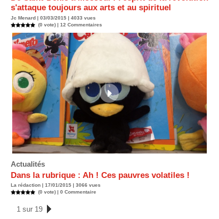
s'attaque toujours aux arts et au spirituel
Jc Menard | 03/03/2015 | 4033 vues
(0 vote) |
12
Commentaires
Actualités
Dans la rubrique : Ah ! Ces pauvres volatiles !
La rédaction | 17/01/2015 | 3066 vues
(0 vote) |
0
Commentaire
1 sur 19