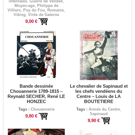
infernales
,
Guerre de Vendée
,
Moyen-age
,
Philippe de
Villiers
,
Puy du Fou
,
Romains
,
Viking
,
Virée de Galerne
9,00 €
Bande dessinée
Le chevalier de Sapinaud et
Chouannerie 1789-1815 –
les chefs vendéens du
Reynald SECHER, René LE
Centre – Louis de LA
HONZEC
BOUTETIERE
Tags :
Chouannerie
Tags :
Armée du Centre
,
Sapinaud
9,80 €
9,90 €