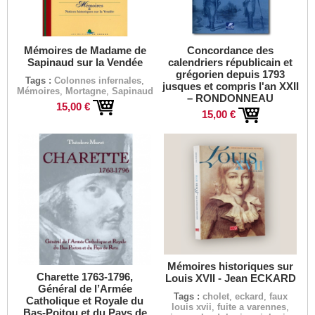
Mémoires de Madame de
Concordance des
Sapinaud sur la Vendée
calendriers républicain et
grégorien depuis 1793
Tags :
Colonnes infernales
,
jusques et compris l'an XXII
Mémoires
,
Mortagne
,
Sapinaud
– RONDONNEAU
15,00 €
15,00 €
Mémoires historiques sur
Charette 1763-1796,
Louis XVII - Jean ECKARD
Général de l’Armée
Tags :
cholet
,
eckard
,
faux
Catholique et Royale du
louis xvii
,
fuite a varennes
,
Bas-Poitou et du Pays de