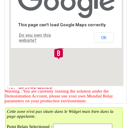
This page can't load Google Maps correctly.
Do you own this
OK
website?
(A) - BEAUTY PHONE
Warning : You are currently running the solution under the
2 RUE DU FAUBOURG DES
Demonstration Account, please use your own Mondial Relay
POSTES
parameters on your production environement.
59000 - LILLE
Cette zone n'est pas située dans le Widget mais bien dans la
(B) - LOCKER BMOBILE
page appelante.
57 RUE DU FAUBOURG DES
POSTES
Point Relais Selectionné :
59000 - LILLE