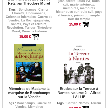
jean eckard
,
louis xvi
,
louis
Retz par Théodore Muret
xvii
,
marie antoinette
,
memoires
,
memoires
Tags :
Bonchamps
,
Carrier
,
historiques sur louis xvii
,
pays
Charette
,
Chouannerie
,
et terroirs
,
prison du temple
,
Colonnes infernales
,
Guerre de
tour du temple
Vendée
,
La Rochejaquelein
,
15,00 €
Nantes
,
Pays et Terroirs
,
Révolution
,
Terreur
,
Théodore
Muret
,
Virée de Galerne
15,00 €
Mémoires de Madame la
Etudes sur la Terreur à
marquise de Bonchamps
Nantes, volume 2 – Alfred
sur la Vendée
LALLIE
Tags :
Bonchamps
,
Guerre de
Tags :
Carrier
,
Nantes
,
Terreur
Vendée
,
Mémoires