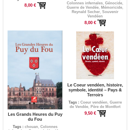
Colonnes infernales
,
Génocide
,
8,00 €
Guerre de Vendée
,
Mémoricide
,
Reynald Secher
,
Souvenir
Vendéen
8,00 €
Le Coeur vendéen, histoire,
symbole, identité – Pays &
Terroirs
Tags :
Coeur vendéen
,
Guerre
de Vendée
,
Père de Montfort
9,50 €
Les Grands Heures du Puy
du Fou
Tags :
chouan
,
Colonnes