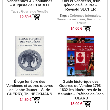
Vendéennes & Chouannes
Juifs et Vendéens, d'un
– Auguste de CHABOT
génocide à l'autre –
Reynald SECHER
Tags :
Guerre de Vendée
Tags :
Colonnes infernales
,
12,50 €
Génocide vendéen
,
Révolution
,
Terreur
14,00 €
Éloge funèbre des
Guide historique des
Vendéens et autres œuvres
Guerres de Vendée 1793-
de l'abbé Jaunet – A. de
1832 les Itinéraires de la
GUERRY, Th. HECKMANN
Mémoire – Préface de Jean
TULARD
14,50 €
15,00 €