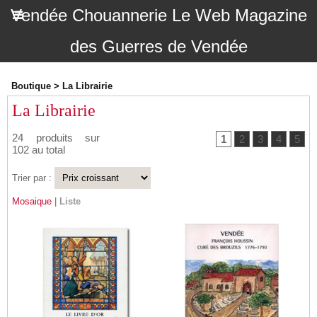
Vendée Chouannerie Le Web Magazine
des Guerres de Vendée
Boutique
>
La Librairie
La Librairie
24 produits sur
1
2
3
4
5
102 au total
Trier par :
Mosaique
|
Liste