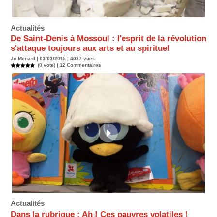
Actualités
De Saint-Denis à Mossoul : l'esprit de la révolution
s'attaque toujours aux arts et au spirituel
Jc Menard | 03/03/2015 | 4037 vues
(0 vote) |
12
Commentaires
Actualités
Dans la rubrique : Ah ! Ces pauvres volatiles !