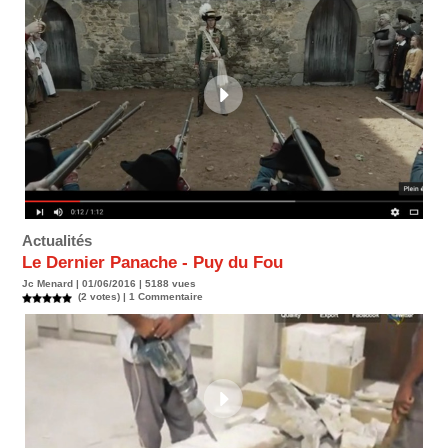
Actualités
Le Dernier Panache - Puy du Fou
Jc Menard | 01/06/2016 | 5188 vues
(2 votes) |
1
Commentaire