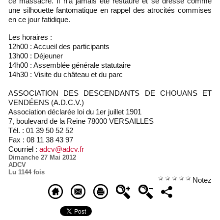
ce massacre. Il n’a jamais été restauré et se dresse comme
une silhouette fantomatique en rappel des atrocités commises
en ce jour fatidique.
Les horaires :
12h00 : Accueil des participants
13h00 : Déjeuner
14h00 : Assemblée générale statutaire
14h30 : Visite du château et du parc
ASSOCIATION DES DESCENDANTS DE CHOUANS ET
VENDÉENS (A.D.C.V.)
Association déclarée loi du 1er juillet 1901
7, boulevard de la Reine 78000 VERSAILLES
Tél. : 01 39 50 52 52
Fax : 08 11 38 43 97
Courriel :
adcv@adcv.fr
Dimanche 27 Mai 2012
ADCV
Lu 1144 fois
Notez