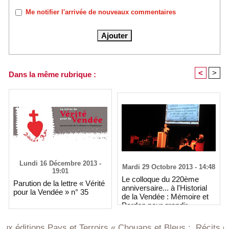
Me notifier l'arrivée de nouveaux commentaires
<
>
Dans la même rubrique :
Lundi 16 Décembre 2013 -
Mardi 29 Octobre 2013 - 14:48
19:01
Le colloque du 220ème
Parution de la lettre « Vérité
anniversaire... à l'Historial
pour la Vendée » n° 35
de la Vendée : Mémoire et
Pardon pour grandir
l'Homme
ions Pays et Terroirs « Chouans et Bleus : Récits de Vendée