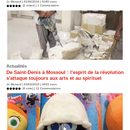
Jc Menard | 01/06/2016 | 5185 vues
(2 votes) |
1
Commentaire
Actualités
De Saint-Denis à Mossoul : l'esprit de la révolution
s'attaque toujours aux arts et au spirituel
Jc Menard | 03/03/2015 | 4033 vues
(0 vote) |
12
Commentaires