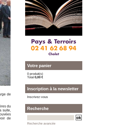
Votre panier
0 produit(s)
Total
0,00 €
Inscription à la newsletter
arge de
Inscrivez-vous
ères du
Recherche
a suite,
rouvées
voir de
Recherche avancée