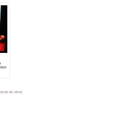
à
ardon
 Vendée et de Bretagne »
Les associations Vendéennes et Chouannes se préparen