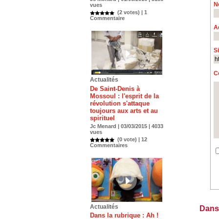
N
vues
(2 votes) |
1
Commentaire
A
S
C
Actualités
De Saint-Denis à
Mossoul : l'esprit de la
révolution s'attaque
toujours aux arts et au
spirituel
Jc Menard | 03/03/2015 | 4033
vues
(0 vote) |
12
Commentaires
Actualités
Dans
Dans la rubrique : Ah !