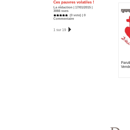
Ces pauvres volatiles !
La rédaction | 17/01/2015 |
3066 vues
(0 vote) |
0
Commentaire
1 sur 19
Paruti
Vendé