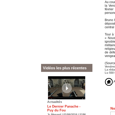
Au cour
la Ven
févrie
personn
Bruno R
déposé 
central
Tour à 
«
Nous 
ignobl
milita
religie
de défe
vengean
(Source
Vendred
Vidéos les plus récentes
La réda
Lu 550 
A
Actualités
Le Dernier Panache -
No
Puy du Fou
Jc Menard | 01/06/2016 | 5186