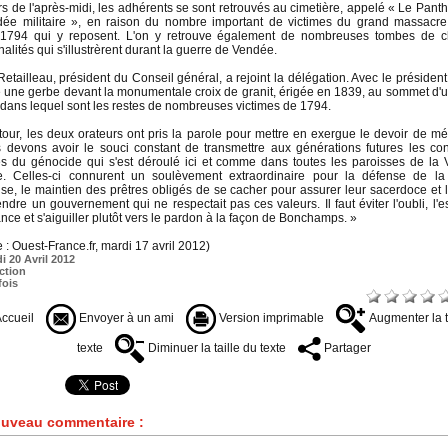
s de l'après-midi, les adhérents se sont retrouvés au cimetière, appelé
«
Le Panth
dée militaire
»
, en raison du nombre important de victimes du grand massacr
r 1794 qui y reposent. L'on y retrouve également de nombreuses tombes de c
alités qui s'illustrèrent durant la guerre de Vendée.
etailleau, président du Conseil général, a rejoint la délégation. Avec le président,
une gerbe devant la monumentale croix de granit, érigée en 1839, au sommet d'un
 dans lequel sont les restes de nombreuses victimes de 1794.
tour, les deux orateurs ont pris la parole pour mettre en exergue le devoir de mé
devons avoir le souci constant de transmettre aux générations futures les con
es du génocide qui s'est déroulé ici et comme dans toutes les paroisses de la
ire. Celles-ci connurent un soulèvement extraordinaire pour la défense de la 
use, le maintien des prêtres obligés de se cacher pour assurer leur sacerdoce et l
ndre un gouvernement qui ne respectait pas ces valeurs. Il faut éviter l'oubli, l'e
ce et s'aiguiller plutôt vers le pardon à la façon de Bonchamps.
»
 : Ouest-France.fr, mardi 17 avril 2012)
i 20 Avril 2012
ction
fois
ccueil
Envoyer à un ami
Version imprimable
Augmenter la t
texte
Diminuer la taille du texte
Partager
uveau commentaire :