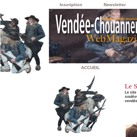
Inscription
Newsletter
ACCUEIL
Le S
Le site
soulèv
vendée