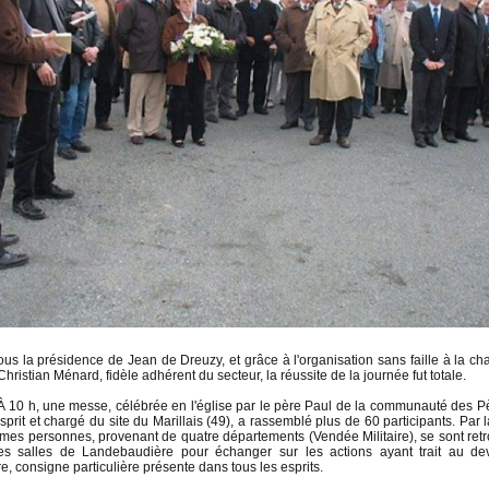
ous la présidence de Jean de Dreuzy, et grâce à l'organisation sans faille à la ch
Christian Ménard, fidèle adhérent du secteur, la réussite de la journée fut totale.
À 10 h, une messe, célébrée en l'église par le père Paul de la communauté des P
sprit et chargé du site du Marillais (49), a rassemblé plus de 60 participants. Par l
mes personnes, provenant de quatre départements (Vendée Militaire), se sont ret
es salles de Landebaudière pour échanger sur les actions ayant trait au de
, consigne particulière présente dans tous les esprits.