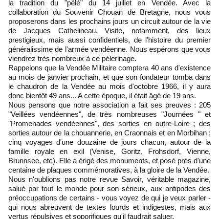
la tradition du "pélé" du 14 juillet en Vendée. Avec la
collaboration du Souvenir Chouan de Bretagne, nous vous
proposerons dans les prochains jours un circuit autour de la vie
de Jacques Cathelineau. Visite, notamment, des lieux
prestigieux, mais aussi confidentiels, de l'histoire du premier
généralissime de l'armée vendéenne. Nous espérons que vous
viendrez très nombreux à ce pèlerinage.
Rappelons que la Vendée Militaire comptera 40 ans d'existence
au mois de janvier prochain, et que son fondateur tomba dans
le chaudron de la Vendée au mois d'octobre 1966, il y aura
donc bientôt 49 ans... A cette époque, il était âgé de 19 ans.
Nous pensons que notre association a fait ses preuves : 205
"Veillées vendéennes", de très nombreuses "Journées " et
"Promenades vendéennes", des sorties en outre-Loire ; des
sorties autour de la chouannerie, en Craonnais et en Morbihan ;
cinq voyages d'une douzaine de jours chacun, autour de la
famille royale en exil (Venise, Goritz, Frohsdorf, Vienne,
Brunnsee, etc). Elle a érigé des monuments, et posé près d'une
centaine de plaques commémoratives, à la gloire de la Vendée.
Nous n'oublions pas notre revue Savoir, véritable magazine,
salué par tout le monde pour son sérieux, aux antipodes des
préoccupations de certains - vous voyez de qui je veux parler -
qui nous abreuvent de textes lourds et indigestes, mais aux
vertus répulsives et soporifiques qu'il faudrait saluer.