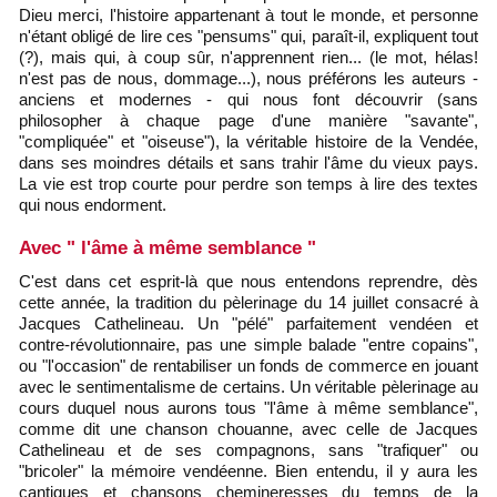
Dieu merci, l'histoire appartenant à tout le monde, et personne
n'étant obligé de lire ces "pensums" qui, paraît-il, expliquent tout
(?), mais qui, à coup sûr, n'apprennent rien... (le mot, hélas!
n'est pas de nous, dommage...), nous préférons les auteurs -
anciens et modernes - qui nous font découvrir (sans
philosopher à chaque page d'une manière "savante",
"compliquée" et "oiseuse"), la véritable histoire de la Vendée,
dans ses moindres détails et sans trahir l'âme du vieux pays.
La vie est trop courte pour perdre son temps à lire des textes
qui nous endorment.
Avec " l'âme à même semblance "
C'est dans cet esprit-là que nous entendons reprendre, dès
cette année, la tradition du pèlerinage du 14 juillet consacré à
Jacques Cathelineau. Un "pélé" parfaitement vendéen et
contre-révolutionnaire, pas une simple balade "entre copains",
ou "l'occasion" de rentabiliser un fonds de commerce en jouant
avec le sentimentalisme de certains. Un véritable pèlerinage au
cours duquel nous aurons tous "l'âme à même semblance",
comme dit une chanson chouanne, avec celle de Jacques
Cathelineau et de ses compagnons, sans "trafiquer" ou
"bricoler" la mémoire vendéenne. Bien entendu, il y aura les
cantiques et chansons chemineresses du temps de la