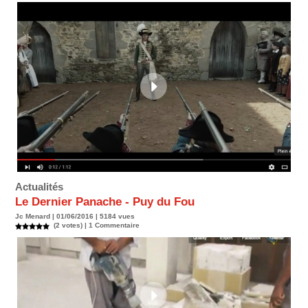
Actualités
Le Dernier Panache - Puy du Fou
Jc Menard | 01/06/2016 | 5184 vues
(2 votes) |
1
Commentaire