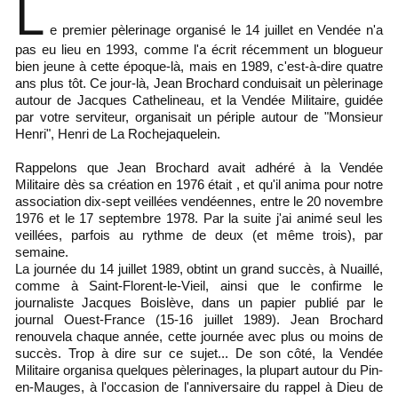
L
e premier pèlerinage organisé le 14 juillet en Vendée n'a
pas eu lieu en 1993, comme l'a écrit récemment un blogueur
bien jeune à cette époque-là, mais en 1989, c'est-à-dire quatre
ans plus tôt. Ce jour-là, Jean Brochard conduisait un pèlerinage
autour de Jacques Cathelineau, et la Vendée Militaire, guidée
par votre serviteur, organisait un périple autour de "Monsieur
Henri", Henri de La Rochejaquelein.
Rappelons que Jean Brochard avait adhéré à la Vendée
Militaire dès sa création en 1976 était , et qu'il anima pour notre
association dix-sept veillées vendéennes, entre le 20 novembre
1976 et le 17 septembre 1978. Par la suite j'ai animé seul les
veillées, parfois au rythme de deux (et même trois), par
semaine.
La journée du 14 juillet 1989, obtint un grand succès, à Nuaillé,
comme à Saint-Florent-le-Vieil, ainsi que le confirme le
journaliste Jacques Boislève, dans un papier publié par le
journal Ouest-France (15-16 juillet 1989). Jean Brochard
renouvela chaque année, cette journée avec plus ou moins de
succès. Trop à dire sur ce sujet... De son côté, la Vendée
Militaire organisa quelques pèlerinages, la plupart autour du Pin-
en-Mauges, à l'occasion de l'anniversaire du rappel à Dieu de