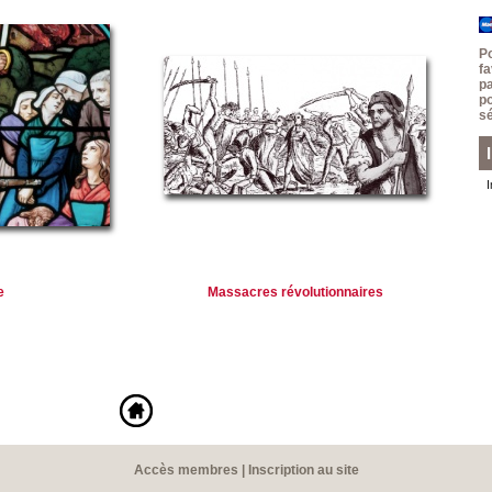
P
f
p
p
sé
e
Massacres révolutionnaires
Accès membres
|
Inscription au site