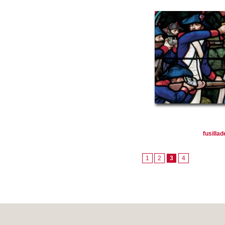
fusillad
1
2
3
4