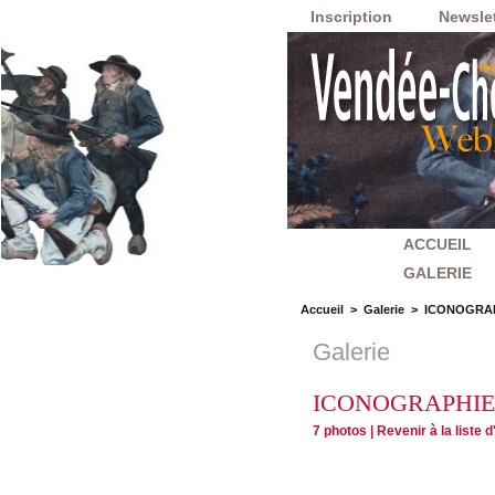
Inscription
Newslet
ACCUEIL
GALERIE
Accueil
>
Galerie
>
ICONOGRA
Galerie
ICONOGRAPHIE
7 photos
|
Revenir à la liste 