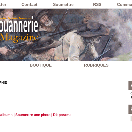
ter
Contact
Soumettre
RSS
Commu
BOUTIQUE
RUBRIQUES
PHIE
0
d'albums
|
Soumettre une photo
|
Diaporama