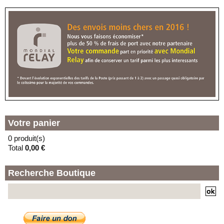
130 BOULEVARD
MONTEBELLO
59000 - LILLE
(F) - LOCKER TECHNOPHONE
RUE JULES GU
En vacances jusqu'au 09/10/2026
73 RUE JULES GUESDE
59000 - LILLE
(G) - LOCKER LA LAVERIE
En vacances jusqu'au 30/08/2026
11 PLACE DE LA SOLIDARITE
59000 - LILLE
Votre panier
0 produit(s)
Total
0,00 €
Recherche Boutique