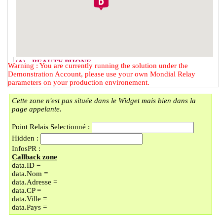
(A) - BEAUTY PHONE
Warning : You are currently running the solution under the
2 RUE DU FAUBOURG DES
Demonstration Account, please use your own Mondial Relay
POSTES
parameters on your production environement.
59000 - LILLE
Cette zone n'est pas située dans le Widget mais bien dans la
(B) - LOCKER BMOBILE
page appelante.
57 RUE DU FAUBOURG DES
POSTES
Point Relais Selectionné :
59000 - LILLE
Hidden :
(C) - LOCKER LAVOMATIC
InfosPR :
PLACE DOREZ/LI
Callback zone
9 PLACE BARTHELEMY DOREZ
data.ID =
59000 - LILLE
data.Nom =
(D) - UNIQUE COIN
data.Adresse =
En vacances jusqu'au 30/08/2026
data.CP =
89 BOULEVARD MONTEBELLO
data.Ville =
59000 - LILLE
data.Pays =
(E) - LOCKER LAVOMATIC