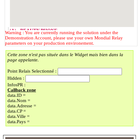
(A) - BEAUTY PHONE
Warning : You are currently running the solution under the
2 RUE DU FAUBOURG DES
Demonstration Account, please use your own Mondial Relay
POSTES
parameters on your production environement.
59000 - LILLE
Cette zone n'est pas située dans le Widget mais bien dans la
(B) - LOCKER BMOBILE
page appelante.
57 RUE DU FAUBOURG DES
POSTES
Point Relais Selectionné :
59000 - LILLE
Hidden :
(C) - LOCKER LAVOMATIC
InfosPR :
PLACE DOREZ/LI
Callback zone
9 PLACE BARTHELEMY DOREZ
data.ID =
59000 - LILLE
data.Nom =
(D) - UNIQUE COIN
data.Adresse =
En vacances jusqu'au 30/08/2026
data.CP =
89 BOULEVARD MONTEBELLO
data.Ville =
59000 - LILLE
data.Pays =
(E) - LOCKER LAVOMATIC
130 BOULEVARD