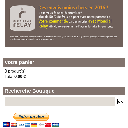
MONTEBELLO
59000 - LILLE
(F) - LOCKER TECHNOPHONE
RUE JULES GU
73 RUE JULES GUESDE
59000 - LILLE
(G) - LOCKER LA LAVERIE
En vacances jusqu'au 30/08/2026
11 PLACE DE LA SOLIDARITE
59000 - LILLE
Votre panier
0 produit(s)
Total
0,00 €
Recherche Boutique