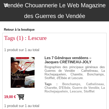
Vendée Chouannerie Le Web Magazine
des Guerres de Vendée
Retour à la boutique
Tags (1) : Lescure
1 produit sur 1 au total
Les 7 Généraux vendéens –
Jacques CRÉTINEAU-JOLY
Biographies des principaux généraux des
Guerres de Vendée : Cathelineau, La
Rochejaquelein, Charette, Bonchamps,
Stofflet, d'Elbée et Lescure.
Tags :
Bonchamps
,
Cathelineau
,
Charette
,
D'Elbée
,
Guerre de Vendée
,
La
Rochejaquelein
,
Lescure
,
Stofflet
19,00 €
1 produit sur 1 au total