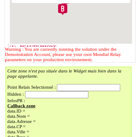
(A) - BEAUTY PHONE
Warning : You are currently running the solution under the
2 RUE DU FAUBOURG DES
Demonstration Account, please use your own Mondial Relay
POSTES
parameters on your production environement.
59000 - LILLE
Cette zone n'est pas située dans le Widget mais bien dans la
(B) - LOCKER BMOBILE
page appelante.
57 RUE DU FAUBOURG DES
POSTES
Point Relais Selectionné :
59000 - LILLE
Hidden :
(C) - LOCKER LAVOMATIC
InfosPR :
PLACE DOREZ/LI
Callback zone
9 PLACE BARTHELEMY DOREZ
data.ID =
59000 - LILLE
data.Nom =
(D) - UNIQUE COIN
data.Adresse =
En vacances jusqu'au 30/08/2026
data.CP =
89 BOULEVARD MONTEBELLO
data.Ville =
59000 - LILLE