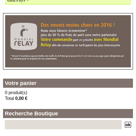
data.Pays =
(E) - LOCKER LAVOMATIC
130 BOULEVARD
MONTEBELLO
59000 - LILLE
(F) - LOCKER TECHNOPHONE
RUE JULES GU
73 RUE JULES GUESDE
59000 - LILLE
(G) - LOCKER LA LAVERIE
En vacances jusqu'au 30/08/2026
11 PLACE DE LA SOLIDARITE
59000 - LILLE
Votre panier
0 produit(s)
Total
0,00 €
Recherche Boutique