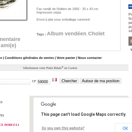
Fac-similé de l'édition de 1856 - 30 x 43 cm
Impression sépia
P
f
Envoi à plat sous emballage cartonné
p
p
sé
Album vendéen
Cholet
Tags :
,
mentaire
 ami(e)
de
|
Conditions générales de ventes
|
Votre panier
|
Nous contacter
®
Sélectionnez votre Point Relais
ou Locker
Chercher
Autour de ma position
CP
ES
This page can't load Google Maps correctly.
TES
CE DOREZ/LI
Do you own this website?
OK