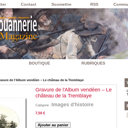
ter
Contact
Soumettre
RSS
Commu
BOUTIQUE
RUBRIQUES
avure de l'Album vendéen – Le château de la Tremblaye
Gravure de l'Album vendéen – Le
0
château de la Tremblaye
Images d'histoire
Catégorie :
7,50 €