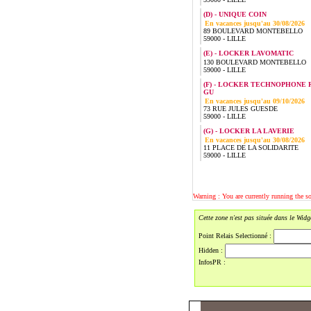
(D) - UNIQUE COIN
En vacances jusqu'au 30/08/2026
89 BOULEVARD MONTEBELLO
59000 - LILLE
(E) - LOCKER LAVOMATIC
130 BOULEVARD MONTEBELLO
59000 - LILLE
(F) - LOCKER TECHNOPHONE 
GU
En vacances jusqu'au 09/10/2026
73 RUE JULES GUESDE
59000 - LILLE
(G) - LOCKER LA LAVERIE
En vacances jusqu'au 30/08/2026
11 PLACE DE LA SOLIDARITE
59000 - LILLE
Warning : You are currently running the 
Cette zone n'est pas située dans le Wid
Point Relais Selectionné :
Hidden :
InfosPR :