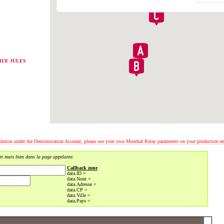
RUE JULES
solution under the Demonstration Account, please use your own Mondial Relay parameters on your production e
get mais bien dans la page appelante.
Callback zone
data.ID =
data.Nom =
data.Adresse =
data.CP =
data.Ville =
data.Pays =