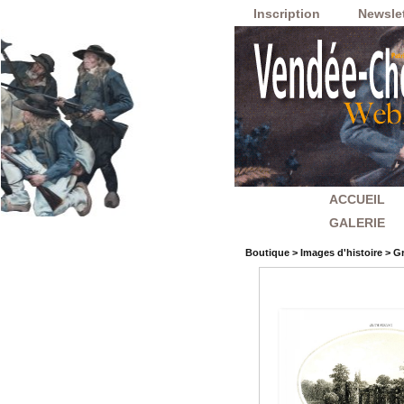
Inscription
Newslet
ACCUEIL
GALERIE
Boutique
>
Images d'histoire
>
Gr