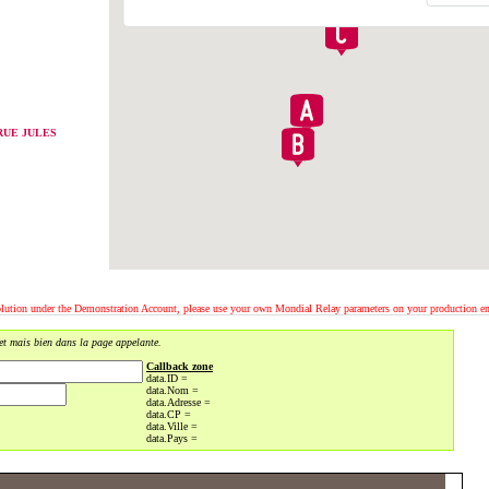
RUE JULES
solution under the Demonstration Account, please use your own Mondial Relay parameters on your production e
get mais bien dans la page appelante.
Callback zone
data.ID =
data.Nom =
data.Adresse =
data.CP =
data.Ville =
data.Pays =