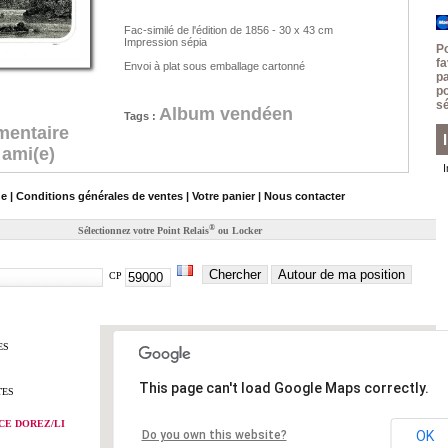
Fac-similé de l'édition de 1856 - 30 x 43 cm
Impression sépia
P
f
Envoi à plat sous emballage cartonné
p
p
sé
Album vendéen
Tags :
mentaire
 ami(e)
de
|
Conditions générales de ventes
|
Votre panier
|
Nous contacter
®
Sélectionnez votre Point Relais
ou Locker
Chercher
Autour de ma position
CP
ES
This page can't load Google Maps correctly.
TES
CE DOREZ/LI
Do you own this website?
OK