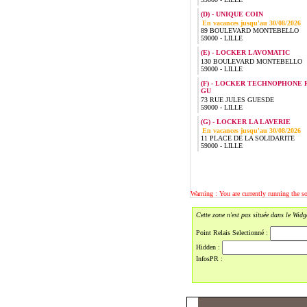
(D) - UNIQUE COIN
En vacances jusqu'au 30/08/2026
89 BOULEVARD MONTEBELLO
59000 - LILLE
(E) - LOCKER LAVOMATIC
130 BOULEVARD MONTEBELLO
59000 - LILLE
(F) - LOCKER TECHNOPHONE 
GU
73 RUE JULES GUESDE
59000 - LILLE
(G) - LOCKER LA LAVERIE
En vacances jusqu'au 30/08/2026
11 PLACE DE LA SOLIDARITE
59000 - LILLE
Warning : You are currently running the 
Cette zone n'est pas située dans le Wid
Point Relais Selectionné :
Hidden :
InfosPR :