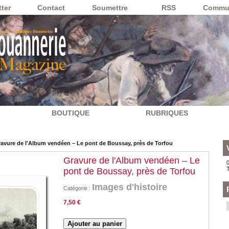
ter
Contact
Soumettre
RSS
Commu
BOUTIQUE
RUBRIQUES
avure de l'Album vendéen – Le pont de Boussay, près de Torfou
Gravure de l'Album vendéen – Le
0
pont de Boussay, près de Torfou
Images d'histoire
Catégorie :
7,50 €