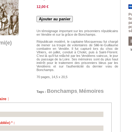
12,00 €
P
f
p
p
sé
Un témoignage important sur les prisonniers républicains
en Vendée et sur la grâce de Bonchamps.
mi(e)
Républicain modéré, le capitaine Mocquereau fut chargé
de mener sa troupe de volontaires de Sillé-le-Guillaume
combattre en Vendée. Il fut capturé lors du choc de
Vihiers, en juillet, conduit à Cholet, puis à Saint-Florent.
C’est là qu’il fut relâché par les Vendéens vaincus, le jour
du passage de la Loire. Ses mémoires sont du plus haut
intérêt pour le traitement des prisonniers bleus par les
Vendéens et sur l’authenticité du dernier vœu de
Bonchamps.
70 pages, 14,5 x 20,5
Bonchamps
Mémoires
Tags :
,
ire :
liée) * :