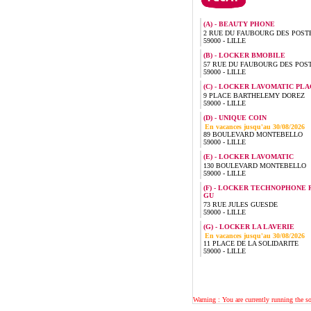
(A) - BEAUTY PHONE
2 RUE DU FAUBOURG DES POST
59000 - LILLE
(B) - LOCKER BMOBILE
57 RUE DU FAUBOURG DES POS
59000 - LILLE
(C) - LOCKER LAVOMATIC PLA
9 PLACE BARTHELEMY DOREZ
59000 - LILLE
(D) - UNIQUE COIN
En vacances jusqu'au 30/08/2026
89 BOULEVARD MONTEBELLO
59000 - LILLE
(E) - LOCKER LAVOMATIC
130 BOULEVARD MONTEBELLO
59000 - LILLE
(F) - LOCKER TECHNOPHONE 
GU
73 RUE JULES GUESDE
59000 - LILLE
(G) - LOCKER LA LAVERIE
En vacances jusqu'au 30/08/2026
11 PLACE DE LA SOLIDARITE
59000 - LILLE
Warning : You are currently running the 