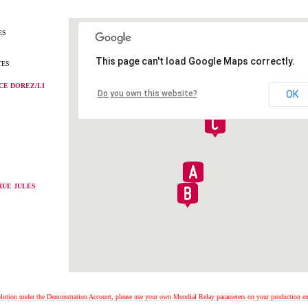
ES
This page can't load Google Maps correctly.
TES
CE DOREZ/LI
Do you own this website?
OK
RUE JULES
solution under the Demonstration Account, please use your own Mondial Relay parameters on your production e