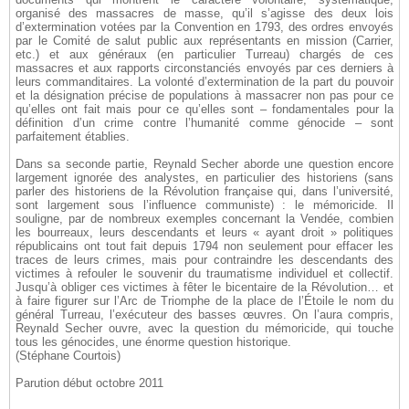
organisé des massacres de masse, qu’il s’agisse des deux lois
d’extermination votées par la Convention en 1793, des ordres envoyés
par le Comité de salut public aux représentants en mission (Carrier,
etc.) et aux généraux (en particulier Turreau) chargés de ces
massacres et aux rapports circonstanciés envoyés par ces derniers à
leurs commanditaires. La volonté d’extermination de la part du pouvoir
et la désignation précise de populations à massacrer non pas pour ce
qu’elles ont fait mais pour ce qu’elles sont – fondamentales pour la
définition d’un crime contre l’humanité comme génocide – sont
parfaitement établies.
Dans sa seconde partie, Reynald Secher aborde une question encore
largement ignorée des analystes, en particulier des historiens (sans
parler des historiens de la Révolution française qui, dans l’université,
sont largement sous l’influence communiste) : le mémoricide. Il
souligne, par de nombreux exemples concernant la Vendée, combien
les bourreaux, leurs descendants et leurs « ayant droit » politiques
républicains ont tout fait depuis 1794 non seulement pour effacer les
traces de leurs crimes, mais pour contraindre les descendants des
victimes à refouler le souvenir du traumatisme individuel et collectif.
Jusqu’à obliger ces victimes à fêter le bicentaire de la Révolution… et
à faire figurer sur l’Arc de Triomphe de la place de l’Étoile le nom du
général Turreau, l’exécuteur des basses œuvres. On l’aura compris,
Reynald Secher ouvre, avec la question du mémoricide, qui touche
tous les génocides, une énorme question historique.
(Stéphane Courtois)
Parution début octobre 2011