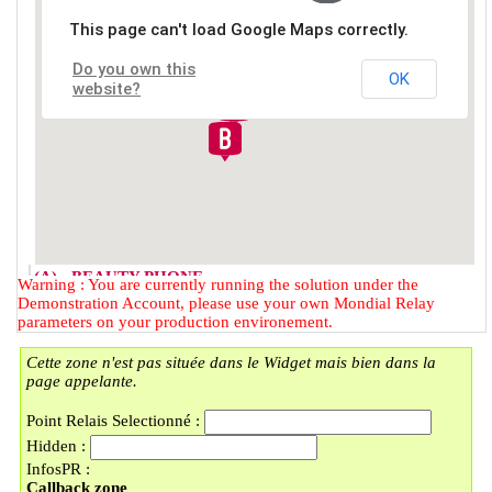
This page can't load Google Maps correctly.
Do you own this
OK
website?
(A) - BEAUTY PHONE
Warning : You are currently running the solution under the
2 RUE DU FAUBOURG DES
Demonstration Account, please use your own Mondial Relay
POSTES
parameters on your production environement.
59000 - LILLE
Cette zone n'est pas située dans le Widget mais bien dans la
(B) - LOCKER BMOBILE
page appelante.
57 RUE DU FAUBOURG DES
POSTES
Point Relais Selectionné :
59000 - LILLE
Hidden :
(C) - LOCKER LAVOMATIC
InfosPR :
PLACE DOREZ/LI
Callback zone