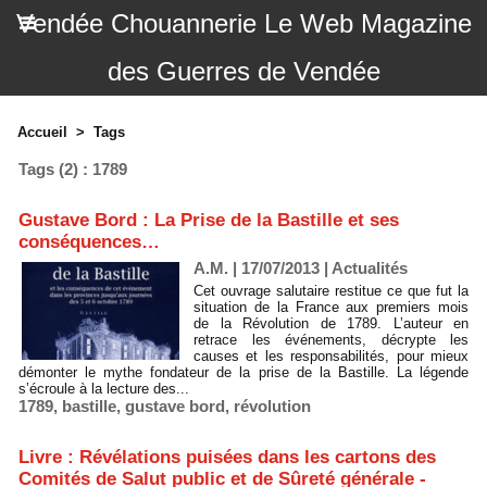
Vendée Chouannerie Le Web Magazine
des Guerres de Vendée
Accueil
>
Tags
Tags (2) : 1789
Gustave Bord : La Prise de la Bastille et ses
conséquences…
A.M. | 17/07/2013
|
Actualités
Cet ouvrage salutaire restitue ce que fut la
situation de la France aux premiers mois
de la Révolution de 1789. L’auteur en
retrace les événements, décrypte les
causes et les responsabilités, pour mieux
démonter le mythe fondateur de la prise de la Bastille. La légende
s’écroule à la lecture des...
1789
,
bastille
,
gustave bord
,
révolution
Livre : Révélations puisées dans les cartons des
Comités de Salut public et de Sûreté générale -