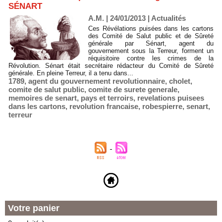
SÉNART
A.M. | 24/01/2013
|
Actualités
Ces Révélations puisées dans les cartons
des Comité de Salut public et de Sûreté
générale par Sénart, agent du
gouvernement sous la Terreur, forment un
réquisitoire contre les crimes de la
Révolution. Sénart était secrétaire rédacteur du Comité de Sûreté
générale. En pleine Terreur, il a tenu dans...
1789
,
agent du gouvernement revolutionnaire
,
cholet
,
comite de salut public
,
comite de surete generale
,
memoires de senart
,
pays et terroirs
,
revelations puisees
dans les cartons
,
revolution francaise
,
robespierre
,
senart
,
terreur
Votre panier