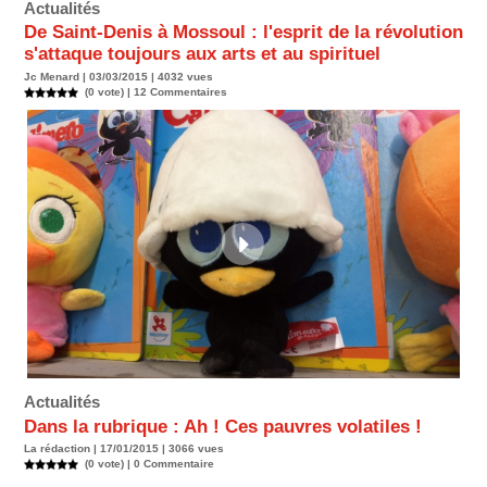
Actualités
De Saint-Denis à Mossoul : l'esprit de la révolution
s'attaque toujours aux arts et au spirituel
Jc Menard | 03/03/2015 | 4032 vues
(0 vote) |
12
Commentaires
Actualités
Dans la rubrique : Ah ! Ces pauvres volatiles !
La rédaction | 17/01/2015 | 3066 vues
(0 vote) |
0
Commentaire