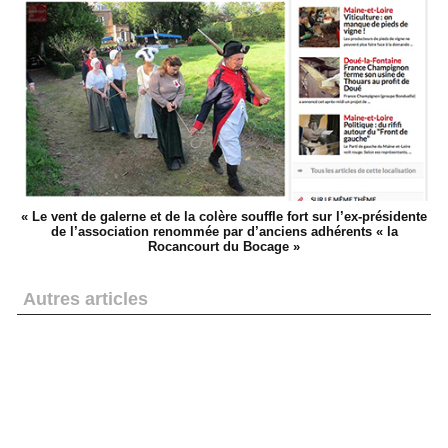
« Le vent de galerne et de la colère souffle fort sur l’ex-présidente
de l’association renommée par d’anciens adhérents « la
Rocancourt du Bocage »
Autres articles
Pierre Thibaudeau publie « Les écrits de Louis
Perrocheau Insurgé Vendéen »
« Reset-icide » pour le Souvenir Vendéen : une étrange
rubrique sur « wikipedia »
L'affaire « Madoff » inspire l'auteur du roman « Les
Thénardier » : les bandits font du rififi dans le bocage.