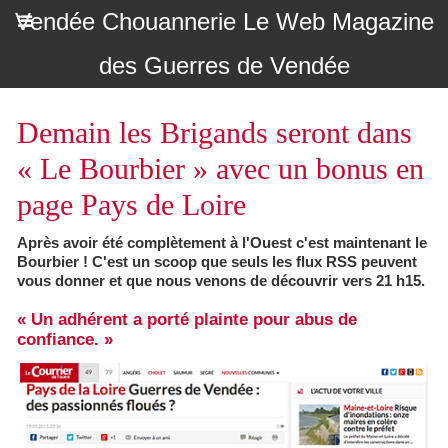
Vendée Chouannerie Le Web Magazine
des Guerres de Vendée
Demain les Brigands seront dans
« Le Bourbier » avec un bonus en
page Pays de Loire
Après avoir été complètement à l'Ouest c'est maintenant le
Bourbier ! C'est un scoop que seuls les flux RSS peuvent
vous donner et que nous venons de découvrir vers 21 h15.
« Un adhérent a porté plainte pour abus de
confiance. »