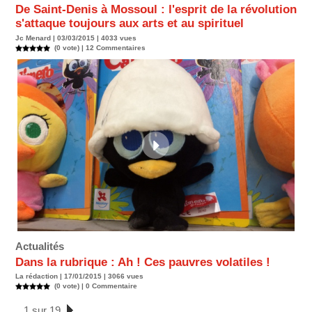
De Saint-Denis à Mossoul : l'esprit de la révolution
s'attaque toujours aux arts et au spirituel
Jc Menard | 03/03/2015 | 4033 vues
(0 vote) |
12
Commentaires
Actualités
Dans la rubrique : Ah ! Ces pauvres volatiles !
La rédaction | 17/01/2015 | 3066 vues
(0 vote) |
0
Commentaire
1 sur 19