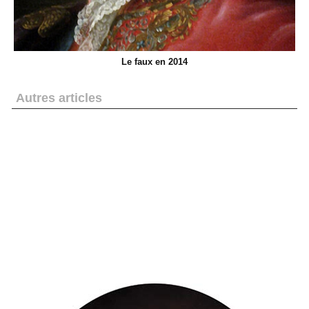
Le faux en 2014
Autres articles
Pierre Thibaudeau publie « Les écrits de Louis
Perrocheau Insurgé Vendéen »
« Reset-icide » pour le Souvenir Vendéen : une étrange
rubrique sur « wikipedia »
Demain les Brigands seront dans « Le Bourbier » avec un
bonus en page Pays de Loire
L'affaire « Madoff » inspire l'auteur du roman « Les
Thénardier » : les bandits font du rififi dans le bocage.
« Pour une poignée d’assignats… » il vend son âme !