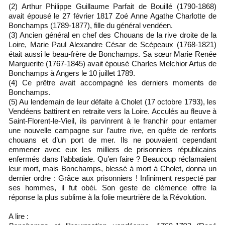
(2) Arthur Philippe Guillaume Parfait de Bouillé (1790-1868)
avait épousé le 27 février 1817 Zoé Anne Agathe Charlotte de
Bonchamps (1789-1877), fille du général vendéen.
(3) Ancien général en chef des Chouans de la rive droite de la
Loire, Marie Paul Alexandre César de Scépeaux (1768-1821)
était aussi le beau-frère de Bonchamps. Sa sœur Marie Renée
Marguerite (1767-1845) avait épousé Charles Melchior Artus de
Bonchamps à Angers le 10 juillet 1789.
(4) Ce prêtre avait accompagné les derniers moments de
Bonchamps.
(5) Au lendemain de leur défaite à Cholet (17 octobre 1793), les
Vendéens battirent en retraite vers la Loire. Acculés au fleuve à
Saint-Florent-le-Vieil, ils parvinrent à le franchir pour entamer
une nouvelle campagne sur l’autre rive, en quête de renforts
chouans et d’un port de mer. Ils ne pouvaient cependant
emmener avec eux les milliers de prisonniers républicains
enfermés dans l’abbatiale. Qu’en faire ? Beaucoup réclamaient
leur mort, mais Bonchamps, blessé à mort à Cholet, donna un
dernier ordre : Grâce aux prisonniers ! Infiniment respecté par
ses hommes, il fut obéi. Son geste de clémence offre la
réponse la plus sublime à la folie meurtrière de la Révolution.
A lire :