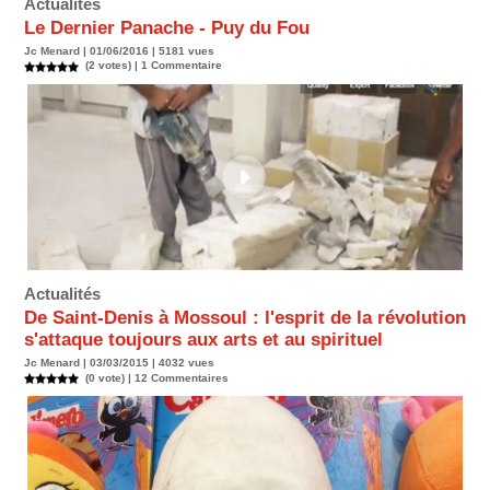
Actualités
Le Dernier Panache - Puy du Fou
Jc Menard | 01/06/2016 | 5181 vues
(2 votes) |
1
Commentaire
Actualités
De Saint-Denis à Mossoul : l'esprit de la révolution
s'attaque toujours aux arts et au spirituel
Jc Menard | 03/03/2015 | 4032 vues
(0 vote) |
12
Commentaires