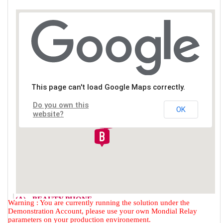
This page can't load Google Maps correctly.
Do you own this
OK
website?
(A) - BEAUTY PHONE
Warning : You are currently running the solution under the
2 RUE DU FAUBOURG DES
Demonstration Account, please use your own Mondial Relay
POSTES
parameters on your production environement.