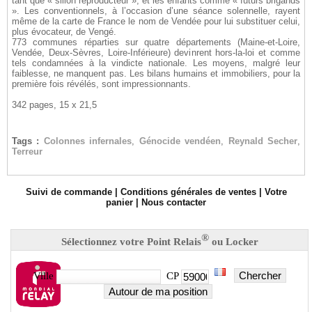
tant que « sillon reproducteur », et les enfants comme « futurs brigands
». Les conventionnels, à l’occasion d’une séance solennelle, rayent
même de la carte de France le nom de Vendée pour lui substituer celui,
plus évocateur, de Vengé.
773 communes réparties sur quatre départements (Maine-et-Loire,
Vendée, Deux-Sèvres, Loire-Inférieure) devinrent hors-la-loi et comme
tels condamnées à la vindicte nationale. Les moyens, malgré leur
faiblesse, ne manquent pas. Les bilans humains et immobiliers, pour la
première fois révélés, sont impressionnants.
342 pages, 15 x 21,5
Tags :
Colonnes infernales
,
Génocide vendéen
,
Reynald Secher
,
Terreur
Suivi de commande
|
Conditions générales de ventes
|
Votre
panier
|
Nous contacter
®
Sélectionnez votre Point Relais
ou Locker
Chercher
Ville
CP
Autour de ma position