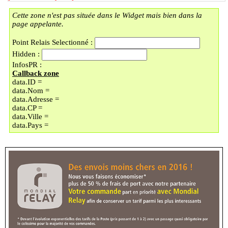
59000 - LILLE
Cette zone n'est pas située dans le Widget mais bien dans la
(B) - LOCKER BMOBILE
page appelante.
57 RUE DU FAUBOURG DES
POSTES
Point Relais Selectionné :
59000 - LILLE
Hidden :
(C) - LOCKER LAVOMATIC
InfosPR :
PLACE DOREZ/LI
Callback zone
9 PLACE BARTHELEMY DOREZ
data.ID =
59000 - LILLE
data.Nom =
(D) - UNIQUE COIN
data.Adresse =
En vacances jusqu'au 30/08/2026
data.CP =
89 BOULEVARD MONTEBELLO
data.Ville =
59000 - LILLE
data.Pays =
(E) - LOCKER LAVOMATIC
130 BOULEVARD
MONTEBELLO
59000 - LILLE
(F) - LOCKER TECHNOPHONE
RUE JULES GU
73 RUE JULES GUESDE
59000 - LILLE
(G) - LOCKER LA LAVERIE