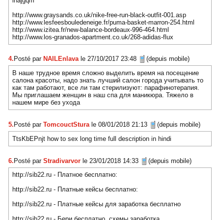
ihajgqm
http://www.graysands.co.uk/nike-free-run-black-outfit-001.asp
http://www.lesfeesbouledeneige.fr/puma-basket-marron-254.html
http://www.izitea.fr/new-balance-bordeaux-996-464.html
http://www.los-granados-apartment.co.uk/268-adidas-flux
4.
Posté par
NAILEnlava
le 27/10/2017 23:48
(depuis mobile)
В наше трудное время сложно выделить время на посещение
салона красоты, надо знать лучший салон города учитывать то
как там работают, все ли там стерилизуют: парафинотерапия.
Мы приглашаем женщин в наш спа для маникюра. Тяжело в
нашем мире без ухода
5.
Posté par
TomcouctStura
le 08/01/2018 21:13
(depuis mobile)
TtsKbEPnjt how to sex long time full description in hindi
6.
Posté par
Stradivarvor
le 23/01/2018 14:33
(depuis mobile)
http://sib22.ru - Платное бесплатно:
http://sib22.ru - Платные кейсы бесплатно:
http://sib22.ru - Платные кейсы для заработка бесплатно
http://sib22.ru - Бери бесплатно, схемы заработка