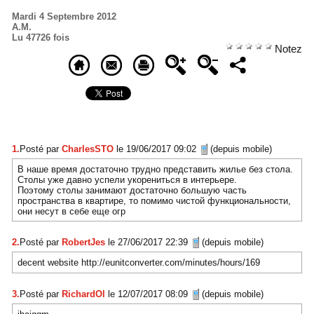
Mardi 4 Septembre 2012
A.M.
Lu 47726 fois
Notez
1.
Posté par
CharlesSTO
le 19/06/2017 09:02
(depuis mobile)
В наше время достаточно трудно представить жилье без стола.
Столы уже давно успели укорениться в интерьере.
Поэтому столы занимают достаточно большую часть
пространства в квартире, то помимо чистой функциональности,
они несут в себе еще огр
2.
Posté par
RobertJes
le 27/06/2017 22:39
(depuis mobile)
decent website http://eunitconverter.com/minutes/hours/169
3.
Posté par
RichardOl
le 12/07/2017 08:09
(depuis mobile)