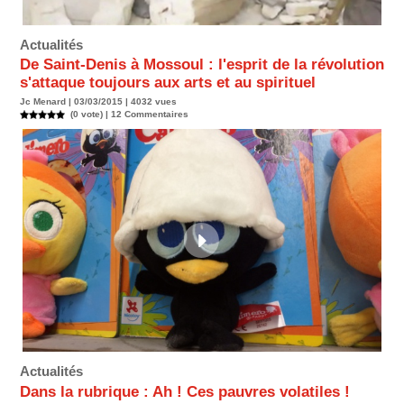
Actualités
De Saint-Denis à Mossoul : l'esprit de la révolution
s'attaque toujours aux arts et au spirituel
Jc Menard | 03/03/2015 | 4032 vues
(0 vote) |
12
Commentaires
Actualités
Dans la rubrique : Ah ! Ces pauvres volatiles !