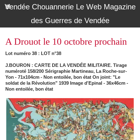
Vendée Chouannerie Le Web Magazine
des Guerres de Vendée
A Drouot le 10 octobre prochain
Lot numéro 38 : LOT n°38
J.BOURON : CARTE DE LA VENDÉE MILITAIRE. Tirage
numéroté 158/200 Sérigraphie Martineau, La Roche-sur-
Yon - 71x104cm - Non entoilée, bon état On joint: "Le
soldat de la Révolution" 1939 Image d'Epinal - 36x46cm -
Non entoilée, bon état