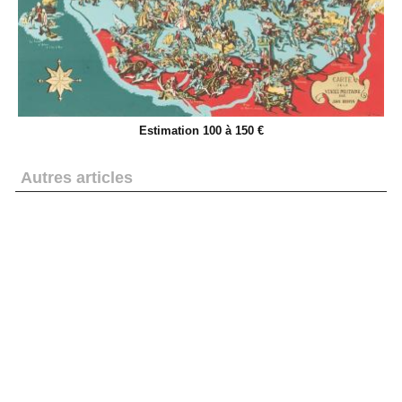
Estimation 100 à 150 €
Autres articles
Pierre Thibaudeau publie « Les écrits de Louis
Perrocheau Insurgé Vendéen »
« Reset-icide » pour le Souvenir Vendéen : une étrange
rubrique sur « wikipedia »
Demain les Brigands seront dans « Le Bourbier » avec un
bonus en page Pays de Loire
L'affaire « Madoff » inspire l'auteur du roman « Les
Thénardier » : les bandits font du rififi dans le bocage.
L'image du jour : le 21 janvier met photoshop à l'épreuve
!