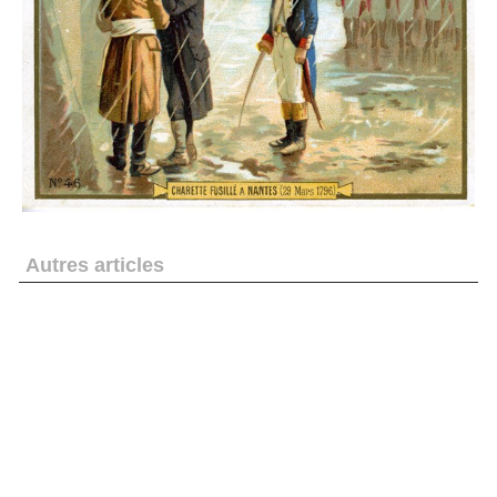
Autres articles
Pierre Thibaudeau publie « Les écrits de Louis
Perrocheau Insurgé Vendéen »
« Reset-icide » pour le Souvenir Vendéen : une étrange
rubrique sur « wikipedia »
Demain les Brigands seront dans « Le Bourbier » avec un
bonus en page Pays de Loire
L'affaire « Madoff » inspire l'auteur du roman « Les
Thénardier » : les bandits font du rififi dans le bocage.