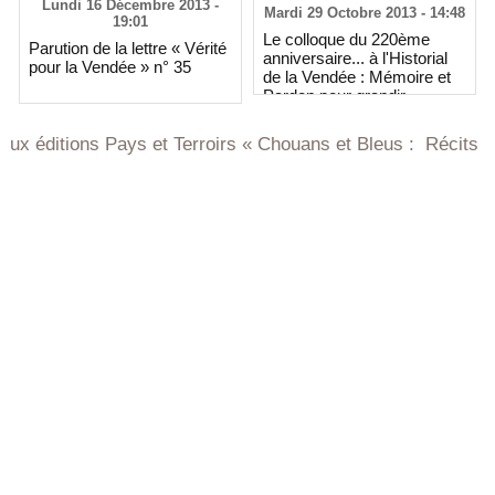
Lundi 16 Décembre 2013 -
Mardi 29 Octobre 2013 - 14:48
19:01
Le colloque du 220ème
Parution de la lettre « Vérité
anniversaire... à l'Historial
pour la Vendée » n° 35
de la Vendée : Mémoire et
Pardon pour grandir
l'Homme
ions Pays et Terroirs « Chouans et Bleus : Récits de Vendée