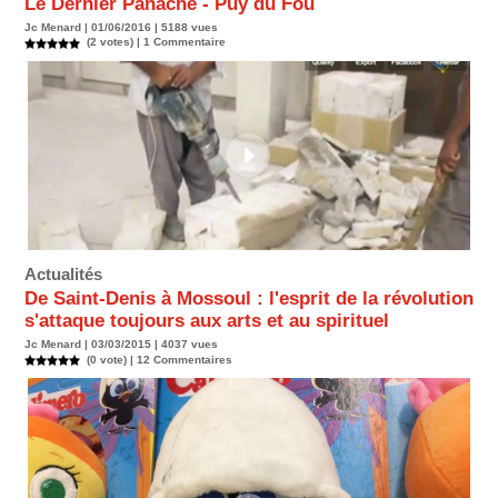
Le Dernier Panache - Puy du Fou
Jc Menard | 01/06/2016 | 5188 vues
(2 votes) |
1
Commentaire
Actualités
De Saint-Denis à Mossoul : l'esprit de la révolution
s'attaque toujours aux arts et au spirituel
Jc Menard | 03/03/2015 | 4037 vues
(0 vote) |
12
Commentaires