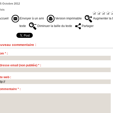
5 Octobre 2012
fois
ccueil
Envoyer à un ami
Version imprimable
Augmenter la t
texte
Diminuer la taille du texte
Partager
uveau commentaire :
om * :
dresse email (non publiée) * :
ite web :
ommentaire * :