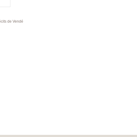
dée et de Bretagne »
Les associations Vendéennes et Chouannes se préparent p