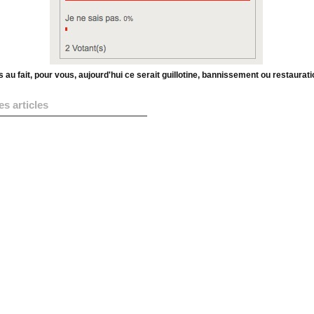
 au fait, pour vous, aujourd'hui ce serait guillotine, bannissement ou restaurati
es articles
ge du jour : le 21 janvier met
shop à l'épreuve !
aître prochainement , la
tion du roman de Fortuné du
obey « L'enragé »
vrez d'un clic le catalogue des
s Pays & Terroirs
aissez-vous « Les Mémoires
riques sur Louis XVII » par Jean
ARD
 : Journal de ce qui s'est passé à
ur du Temple pendant la
vité de Louis XVI, roi de France -
-Baptiste CLERY