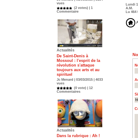
vues
Lundi 1
(2 votes) |
1
A.M.
Commentaire
Lu 464 
A
Actualités
No
De Saint-Denis à
Mossoul : l'esprit de la
révolution s'attaque
N
toujours aux arts et au
spirituel
Jc Menard | 03/03/2015 | 4033
A
vues
(0 vote) |
12
Commentaires
S
C
Actualités
Dans la rubrique : Ah !