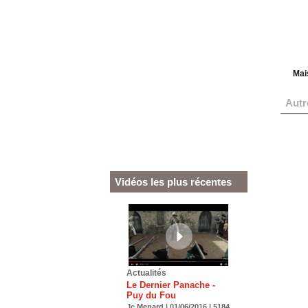
Mais
Autr
L'ima
photo
A par
réédi
Boisg
Vidéos les plus récentes
Décou
livre
Conn
histo
ECK
Livre
Actualités
la To
Le Dernier Panache -
capti
Puy du Fou
Jean
Jc Menard | 01/06/2016 | 5184