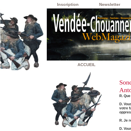
Inscription
Newsletter
ACCUEIL
Sond
Anto
R. Que 
D. Vou
votre f
oppres
R. Je r
D. Vou