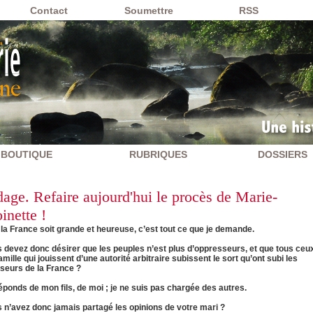
Contact
Soumettre
RSS
BOUTIQUE
RUBRIQUES
DOSSIERS
age. Refaire aujourd'hui le procès de Marie-
inette !
la France soit grande et heureuse, c’est tout ce que je demande.
s devez donc désirer que les peuples n’est plus d’oppresseurs, et que tous ceu
amille qui jouissent d’une autorité arbitraire subissent le sort qu’ont subi les
seurs de la France ?
éponds de mon fils, de moi ; je ne suis pas chargée des autres.
s n’avez donc jamais partagé les opinions de votre mari ?