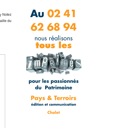
Notez
aille du