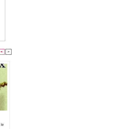
<
>
 le