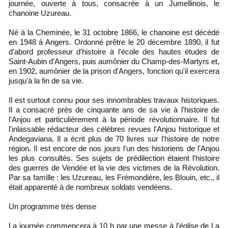
journée, ouverte à tous, consacrée à un Jumellinois, le
chanoine Uzureau.
Né à la Cheminée, le 31 octobre 1866, le chanoine est décédé
en 1948 à Angers. Ordonné prêtre le 20 décembre 1890, il fut
d'abord professeur d'histoire à l'école des hautes études de
Saint-Aubin d'Angers, puis aumônier du Champ-des-Martyrs et,
en 1902, aumônier de la prison d'Angers, fonction qu'il exercera
jusqu'à la fin de sa vie.
Il est surtout connu pour ses innombrables travaux historiques.
Il a consacré près de cinquante ans de sa vie à l'histoire de
l'Anjou et particulièrement à la période révolutionnaire. Il fut
l'inlassable rédacteur des célèbres revues l'Anjou historique et
Andegaviana. Il a écrit plus de 70 livres sur l'histoire de notre
région. Il est encore de nos jours l'un des historiens de l'Anjou
les plus consultés. Ses sujets de prédilection étaient l'histoire
des guerres de Vendée et la vie des victimes de la Révolution.
Par sa famille : les Uzureau, les Frémondière, les Blouin, etc., il
était apparenté à de nombreux soldats vendéens.
Un programme très dense
La journée commencera à 10 h par une messe à l'église de La