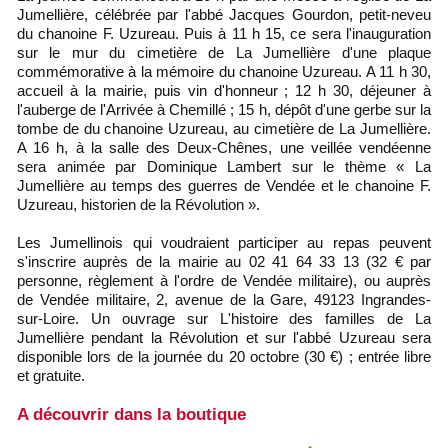
Jumellière, célébrée par l'abbé Jacques Gourdon, petit-neveu
du chanoine F. Uzureau. Puis à 11 h 15, ce sera l'inauguration
sur le mur du cimetière de La Jumellière d'une plaque
commémorative à la mémoire du chanoine Uzureau. A 11 h 30,
accueil à la mairie, puis vin d'honneur ; 12 h 30, déjeuner à
l'auberge de l'Arrivée à Chemillé ; 15 h, dépôt d'une gerbe sur la
tombe de du chanoine Uzureau, au cimetière de La Jumellière.
A 16 h, à la salle des Deux-Chênes, une veillée vendéenne
sera animée par Dominique Lambert sur le thème « La
Jumellière au temps des guerres de Vendée et le chanoine F.
Uzureau, historien de la Révolution ».
Les Jumellinois qui voudraient participer au repas peuvent
s'inscrire auprès de la mairie au 02 41 64 33 13 (32 € par
personne, règlement à l'ordre de Vendée militaire), ou auprès
de Vendée militaire, 2, avenue de la Gare, 49123 Ingrandes-
sur-Loire. Un ouvrage sur L'histoire des familles de La
Jumellière pendant la Révolution et sur l'abbé Uzureau sera
disponible lors de la journée du 20 octobre (30 €) ; entrée libre
et gratuite.
A découvrir dans la boutique