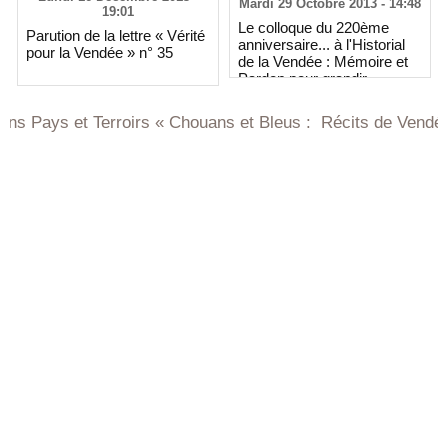
Mardi 29 Octobre 2013 - 14:48
19:01
Le colloque du 220ème
Parution de la lettre « Vérité
anniversaire... à l'Historial
pour la Vendée » n° 35
de la Vendée : Mémoire et
Pardon pour grandir
l'Homme
erroirs « Chouans et Bleus : Récits de Vendée et de Bretagn