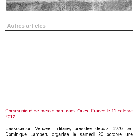
Autres articles
Pierre Thibaudeau publie « Les écrits de Louis
Perrocheau Insurgé Vendéen »
« Reset-icide » pour le Souvenir Vendéen : une étrange
rubrique sur « wikipedia »
Demain les Brigands seront dans « Le Bourbier » avec un
bonus en page Pays de Loire
L'affaire « Madoff » inspire l'auteur du roman « Les
Thénardier » : les bandits font du rififi dans le bocage.
L'image du jour : le 21 janvier met photoshop à l'épreuve
!
Communiqué de presse paru dans Ouest France le 11 octobre
2012 :
L'association Vendée militaire, présidée depuis 1976 par
Dominique Lambert, organise le samedi 20 octobre une