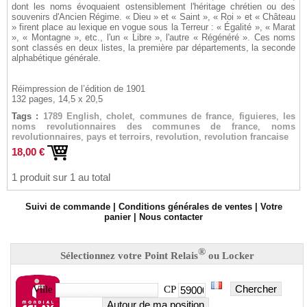
dont les noms évoquaient ostensiblement l'héritage chrétien ou des
souvenirs d'Ancien Régime. « Dieu » et « Saint », « Roi » et « Château
» firent place au lexique en vogue sous la Terreur : « Égalité », « Marat
», « Montagne », etc., l'un « Libre », l'autre « Régénéré ». Ces noms
sont classés en deux listes, la première par départements, la seconde
alphabétique générale.
Réimpression de l’édition de 1901
132 pages, 14,5 x 20,5
Tags :
1789 English
,
cholet
,
communes de france
,
figuieres
,
les
noms revolutionnaires des communes de france
,
noms
revolutionnaires
,
pays et terroirs
,
revolution
,
revolution francaise
18,00 €
1 produit sur 1 au total
Suivi de commande
|
Conditions générales de ventes
|
Votre
panier
|
Nous contacter
®
Sélectionnez votre Point Relais
ou Locker
Chercher
Ville
CP
Autour de ma position