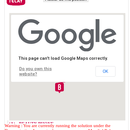
This page can't load Google Maps correctly.
Do you own this
OK
website?
(A) - BEAUTY PHONE
Warning : You are currently running the solution under the
2 RUE DU FAUBOURG DES