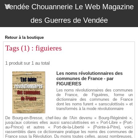
Vendée Chouannerie Le Web Magazine
des Guerres de Vendée
Retour à la boutique
Tags (1) : figuieres
1 produit sur 1 au total
Les noms révolutionnaires des
communes de France - par
FIGUIERES
Les noms révolutionnaires des communes
de France, de Figuières, forme un
dictionnaire des communes de France
dont les noms furent « sansculottisés » et
transformés à la mode révolutionnaire
De Bourg-en-Bresse, chef-lieu de l'Ain devenu « Bourg-Régénéré »,
jusqu'aux colonies elles aussi sansculottisées en « Port-Libre » (Port-
au-Prince) et autres « Port-de-la-Liberté » (Pointe-à-Pitre), voici
rassemblés dans ce dictionnaire pratique les noms des communes de
France sous la Révolution. Du moins toutes celles, assez nombreuses,