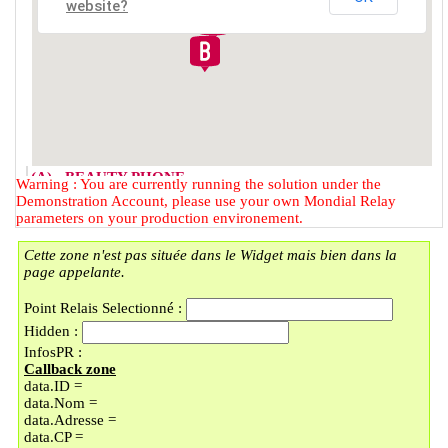
website?
(A) - BEAUTY PHONE
Warning : You are currently running the solution under the
2 RUE DU FAUBOURG DES
Demonstration Account, please use your own Mondial Relay
POSTES
parameters on your production environement.
59000 - LILLE
Cette zone n'est pas située dans le Widget mais bien dans la
(B) - LOCKER BMOBILE
page appelante.
57 RUE DU FAUBOURG DES
POSTES
Point Relais Selectionné :
59000 - LILLE
Hidden :
(C) - LOCKER LAVOMATIC
InfosPR :
PLACE DOREZ/LI
Callback zone
9 PLACE BARTHELEMY DOREZ
data.ID =
59000 - LILLE
data.Nom =
(D) - UNIQUE COIN
data.Adresse =
En vacances jusqu'au 30/08/2026
data.CP =