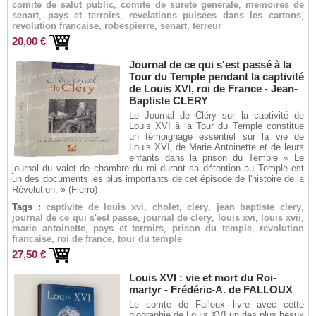
comite de salut public
,
comite de surete generale
,
memoires de
senart
,
pays et terroirs
,
revelations puisees dans les cartons
,
revolution francaise
,
robespierre
,
senart
,
terreur
20,00 €
Journal de ce qui s'est passé à la
Tour du Temple pendant la captivité
de Louis XVI, roi de France - Jean-
Baptiste CLERY
Le Journal de Cléry sur la captivité de
Louis XVI à la Tour du Temple constitue
un témoignage essentiel sur la vie de
Louis XVI, de Marie Antoinette et de leurs
enfants dans la prison du Temple « Le
journal du valet de chambre du roi durant sa détention au Temple est
un des documents les plus importants de cet épisode de l'histoire de la
Révolution. » (Fierro)
Tags :
captivite de louis xvi
,
cholet
,
clery
,
jean baptiste clery
,
journal de ce qui s'est passe
,
journal de clery
,
louis xvi
,
louis xvii
,
marie antoinette
,
pays et terroirs
,
prison du temple
,
revolution
francaise
,
roi de france
,
tour du temple
27,50 €
Louis XVI : vie et mort du Roi-
martyr - Frédéric-A. de FALLOUX
Le comte de Falloux livre avec cette
biographie de Louis XVI un des plus beaux