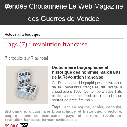
Vendée Chouannerie Le Web Magazine
des Guerres de Vendée
Retour à la boutique
Tags (7) : revolution francaise
7 produits sur 7 au total
Dictionnaire biographique et
historique des hommes marquants
de la Révolution française
Ce Dictionnaire biographique et historique
de la Révolution française fut rédigé à
chaud avant 1800. Contemporain des faits
et des acteurs de l'histoire, il en offre un
portrait de première main.
Tags :
ancien regime
,
cholet
,
consulat
,
dictionnaire
,
dictionnaire biographique et historique
,
directoire
,
empire
,
hommes marquants
,
pays et terroirs
,
revolution
,
revolution francaise
,
terreur
,
xviiie siecle
99,00 €