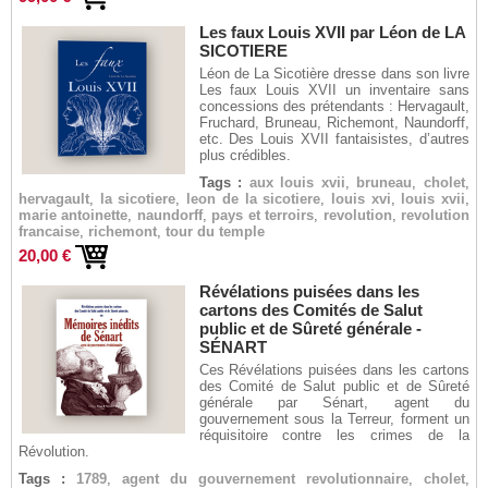
Les faux Louis XVII par Léon de LA
SICOTIERE
Léon de La Sicotière dresse dans son livre
Les faux Louis XVII un inventaire sans
concessions des prétendants : Hervagault,
Fruchard, Bruneau, Richemont, Naundorff,
etc. Des Louis XVII fantaisistes, d’autres
plus crédibles.
Tags :
aux louis xvii
,
bruneau
,
cholet
,
hervagault
,
la sicotiere
,
leon de la sicotiere
,
louis xvi
,
louis xvii
,
marie antoinette
,
naundorff
,
pays et terroirs
,
revolution
,
revolution
francaise
,
richemont
,
tour du temple
20,00 €
Révélations puisées dans les
cartons des Comités de Salut
public et de Sûreté générale -
SÉNART
Ces Révélations puisées dans les cartons
des Comité de Salut public et de Sûreté
générale par Sénart, agent du
gouvernement sous la Terreur, forment un
réquisitoire contre les crimes de la
Révolution.
Tags :
1789
,
agent du gouvernement revolutionnaire
,
cholet
,