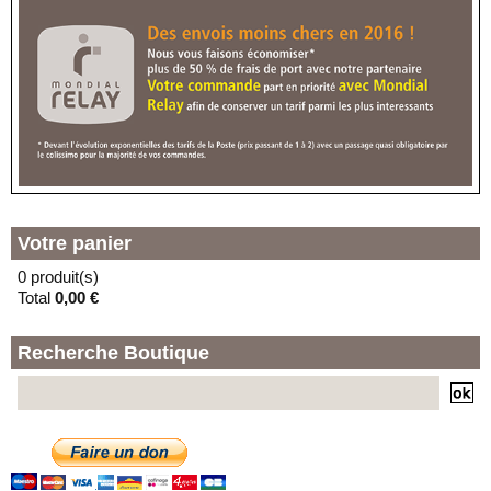
MONTEBELLO
59000 - LILLE
(F) - LOCKER TECHNOPHONE
RUE JULES GU
En vacances jusqu'au 09/10/2026
73 RUE JULES GUESDE
59000 - LILLE
(G) - LOCKER LA LAVERIE
En vacances jusqu'au 30/08/2026
11 PLACE DE LA SOLIDARITE
59000 - LILLE
Votre panier
0 produit(s)
Total
0,00 €
Recherche Boutique