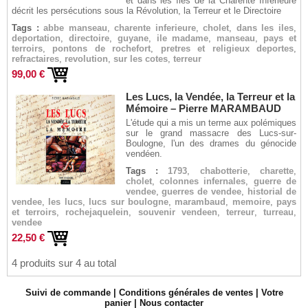
et dans les îles de la Charente Inférieure
décrit les persécutions sous la Révolution, la Terreur et le Directoire
Tags :
abbe manseau
,
charente inferieure
,
cholet
,
dans les iles
,
deportation
,
directoire
,
guyane
,
ile madame
,
manseau
,
pays et
terroirs
,
pontons de rochefort
,
pretres et religieux deportes
,
refractaires
,
revolution
,
sur les cotes
,
terreur
99,00 €
Les Lucs, la Vendée, la Terreur et la
Mémoire – Pierre MARAMBAUD
L'étude qui a mis un terme aux polémiques
sur le grand massacre des Lucs-sur-
Boulogne, l'un des drames du génocide
vendéen.
Tags :
1793
,
chabotterie
,
charette
,
cholet
,
colonnes infernales
,
guerre de
vendee
,
guerres de vendee
,
historial de
vendee
,
les lucs
,
lucs sur boulogne
,
marambaud
,
memoire
,
pays
et terroirs
,
rochejaquelein
,
souvenir vendeen
,
terreur
,
turreau
,
vendee
22,50 €
4 produits sur 4 au total
Suivi de commande
|
Conditions générales de ventes
|
Votre
panier
|
Nous contacter