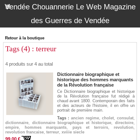
Vendée Chouannerie Le Web Magazine
des Guerres de Vendée
Retour à la boutique
Tags (4) : terreur
4 produits sur 4 au total
Dictionnaire biographique et
historique des hommes marquants
de la Révolution française
Ce Dictionnaire biographique et historique
de la Révolution française fut rédigé à
chaud avant 1800. Contemporain des faits
et des acteurs de l'histoire, il en offre un
portrait de première main.
Tags :
ancien regime
,
cholet
,
consulat
,
dictionnaire
,
dictionnaire biographique et historique
,
directoire
,
empire
,
hommes marquants
,
pays et terroirs
,
revolution
,
revolution francaise
,
terreur
,
xviiie siecle
99,00 €