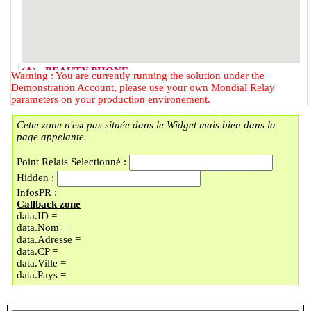
(A) - BEAUTY PHONE
Warning : You are currently running the solution under the
2 RUE DU FAUBOURG DES
Demonstration Account, please use your own Mondial Relay
POSTES
parameters on your production environement.
59000 - LILLE
Cette zone n'est pas située dans le Widget mais bien dans la
(B) - LOCKER BMOBILE
page appelante.
57 RUE DU FAUBOURG DES
POSTES
Point Relais Selectionné :
59000 - LILLE
Hidden :
(C) - LOCKER LAVOMATIC
InfosPR :
PLACE DOREZ/LI
Callback zone
9 PLACE BARTHELEMY DOREZ
data.ID =
59000 - LILLE
data.Nom =
(D) - UNIQUE COIN
data.Adresse =
En vacances jusqu'au 30/08/2026
data.CP =
89 BOULEVARD MONTEBELLO
data.Ville =
59000 - LILLE
data.Pays =
(E) - LOCKER LAVOMATIC
130 BOULEVARD