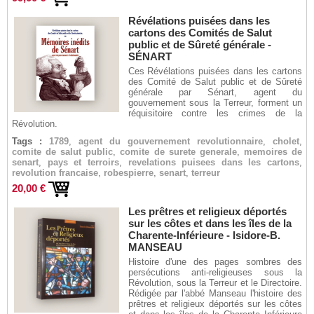
Révélations puisées dans les
cartons des Comités de Salut
public et de Sûreté générale -
SÉNART
Ces Révélations puisées dans les cartons
des Comité de Salut public et de Sûreté
générale par Sénart, agent du
gouvernement sous la Terreur, forment un
réquisitoire contre les crimes de la
Révolution.
Tags :
1789
,
agent du gouvernement revolutionnaire
,
cholet
,
comite de salut public
,
comite de surete generale
,
memoires de
senart
,
pays et terroirs
,
revelations puisees dans les cartons
,
revolution francaise
,
robespierre
,
senart
,
terreur
20,00 €
Les prêtres et religieux déportés
sur les côtes et dans les îles de la
Charente-Inférieure - Isidore-B.
MANSEAU
Histoire d'une des pages sombres des
persécutions anti-religieuses sous la
Révolution, sous la Terreur et le Directoire.
Rédigée par l'abbé Manseau l'histoire des
prêtres et religieux déportés sur les côtes