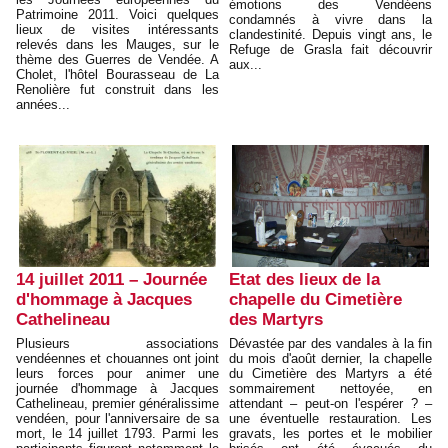
émotions des Vendéens
Patrimoine 2011. Voici quelques
condamnés à vivre dans la
lieux de visites intéressants
clandestinité. Depuis vingt ans, le
relevés dans les Mauges, sur le
Refuge de Grasla fait découvrir
thème des Guerres de Vendée. A
aux...
Cholet, l'hôtel Bourasseau de La
Renolière fut construit dans les
années...
14 juillet 2011 – Journée
Etat des lieux de la
d'hommage à Jacques
chapelle du Cimetière
Cathelineau
des Martyrs
Plusieurs associations
Dévastée par des vandales à la fin
vendéennes et chouannes ont joint
du mois d'août dernier, la chapelle
leurs forces pour animer une
du Cimetière des Martyrs a été
journée d'hommage à Jacques
sommairement nettoyée, en
Cathelineau, premier généralissime
attendant – peut-on l'espérer ? –
vendéen, pour l'anniversaire de sa
une éventuelle restauration. Les
mort, le 14 juillet 1793. Parmi les
gravats, les portes et le mobilier