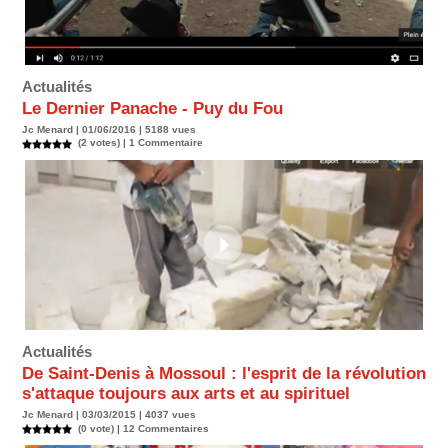
Actualités
Le Dernier Panache - Puy du Fou
Jc Menard | 01/06/2016 | 5188 vues
(2 votes) |
1
Commentaire
Actualités
De Saint-Denis à Mossoul : l'esprit de la révolution
s'attaque toujours aux arts et au spirituel
Jc Menard | 03/03/2015 | 4037 vues
(0 vote) |
12
Commentaires