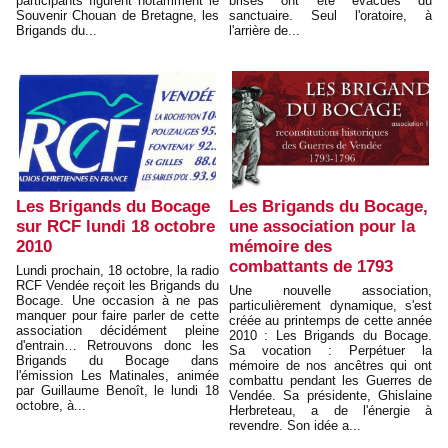
participants figurent notamment le
brisés ont été évacués du
Souvenir Chouan de Bretagne, les
sanctuaire. Seul l'oratoire, à
Brigands du...
l'arrière de...
Les Brigands du Bocage
Les Brigands du Bocage,
sur RCF lundi 18 octobre
une association pour la
2010
mémoire des
combattants de 1793
Lundi prochain, 18 octobre, la radio
RCF Vendée reçoit les Brigands du
Une nouvelle association,
Bocage. Une occasion à ne pas
particulièrement dynamique, s'est
manquer pour faire parler de cette
créée au printemps de cette année
association décidément pleine
2010 : Les Brigands du Bocage.
d'entrain… Retrouvons donc les
Sa vocation : Perpétuer la
Brigands du Bocage dans
mémoire de nos ancêtres qui ont
l'émission Les Matinales, animée
combattu pendant les Guerres de
par Guillaume Benoît, le lundi 18
Vendée. Sa présidente, Ghislaine
octobre, à...
Herbreteau, a de l'énergie à
revendre. Son idée a...