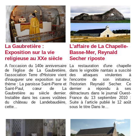
La Gaubretière :
L'affaire de La Chapelle-
Exposition sur la vie
Basse-Mer, Reynald
religieuse au XXe siècle
Secher riposte
A l'occasion du 140e anniversaire
La restauration d'une chapelle
de l'église de La Gaubretière,
dans le vignoble nantais a suscité
l'association Terre d'Histoire vient
des attaques virulentes à
d'inaugurer une exposition sur le
l'encontre de son initiateur,
thème : La paroisse Saint-Pierre et
l'historien Reynald Secher. Ce
Saint-Paul, cœur de La
dernier a répondu à ses
Gaubretière au siècle dernier.
détracteurs dans le journal Ouest-
Installée dans les caves voûtées
France du 13 septembre 2010 :
du château de Landebaudière,
Suite à l’article publié le 12 août
cette...
sous le titre Dans le...