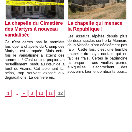
La chapelle du Cimetière
La chapelle qui menace
des Martyrs à nouveau
la République !
vandalisée
Les assauts répétés depuis plus
de deux siècles contre la Mémoire
Ce n'est certes pas la première
de la Vendée n’ont décidément pas
fois que la chapelle du Champ des
faibli. Cette fois, c’est une humble
Martyrs est attaquée. Mais cette
chapelle du pays nantais qui en
fois le vandalisme a atteint des
fait les frais. Certes le patrimoine
sommets ! C'est un lieu propice au
historique – ces vieilles pierres
recueillement, perdu au cœur de la
auxquelles s’accrochent des
forêt de Vezins. Cet isolement l'a,
souvenirs bien encombrants pour...
hélas, trop souvent exposé aux
dégradations. La dernière en...
1
...
«
9
10
11
12