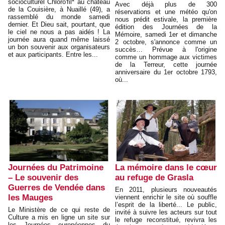
socioculturel Chloro'fil* au château
Avec déjà plus de 300
de la Couisière, à Nuaillé (49), a
réservations et une météo qu'on
rassemblé du monde samedi
nous prédit estivale, la première
dernier. Et Dieu sait, pourtant, que
édition des Journées de la
le ciel ne nous a pas aidés ! La
Mémoire, samedi 1er et dimanche
journée aura quand même laissé
2 octobre, s'annonce comme un
un bon souvenir aux organisateurs
succès… Prévue à l'origine
et aux participants. Entre les...
comme un hommage aux victimes
de la Terreur, cette journée
anniversaire du 1er octobre 1793,
où...
Journées du Patrimoine
La mémoire dans le cœur
– Le souvenir des
au refuge de Grasla
Guerres de Vendée dans
En 2011, plusieurs nouveautés
les Mauges
viennent enrichir le site où souffle
l’esprit de la liberté... Le public,
Le Ministère de ce qui reste de
invité à suivre les acteurs sur tout
Culture a mis en ligne un site sur
le refuge reconstitué, revivra les
les Journées européennes du