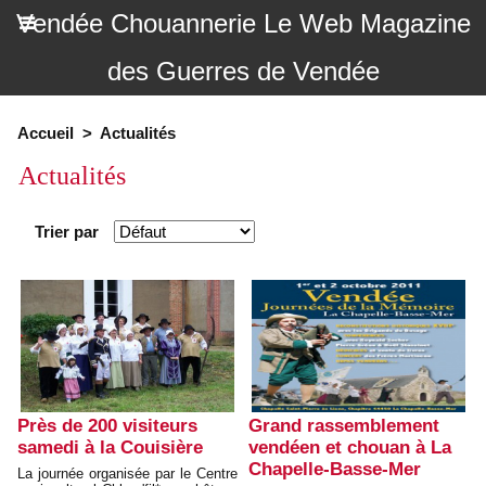
Vendée Chouannerie Le Web Magazine
des Guerres de Vendée
Accueil
>
Actualités
Actualités
Trier par
Près de 200 visiteurs
Grand rassemblement
samedi à la Couisière
vendéen et chouan à La
Chapelle-Basse-Mer
La journée organisée par le Centre