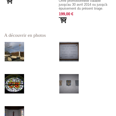
Offre promotionnelle valable
jusqu'au 30 avril 2014 ou jusqu'à
épuisement du présent tirage.
199,00 €
A découvrir en photos
L'esplanade face à la chapelle
Un des nombreux ex-voto de la
nef
100_4120
Les blasons des Trois Provinces