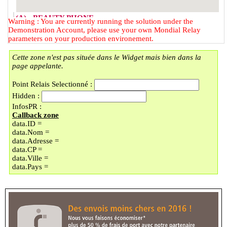
(A) - BEAUTY PHONE
Warning : You are currently running the solution under the
2 RUE DU FAUBOURG DES
Demonstration Account, please use your own Mondial Relay
POSTES
parameters on your production environement.
59000 - LILLE
Cette zone n'est pas située dans le Widget mais bien dans la
(B) - LOCKER BMOBILE
page appelante.
57 RUE DU FAUBOURG DES
POSTES
Point Relais Selectionné :
59000 - LILLE
Hidden :
(C) - LOCKER LAVOMATIC
InfosPR :
PLACE DOREZ/LI
Callback zone
9 PLACE BARTHELEMY DOREZ
data.ID =
59000 - LILLE
data.Nom =
(D) - UNIQUE COIN
data.Adresse =
En vacances jusqu'au 30/08/2026
data.CP =
89 BOULEVARD MONTEBELLO
data.Ville =
59000 - LILLE
data.Pays =
(E) - LOCKER LAVOMATIC
130 BOULEVARD
MONTEBELLO
59000 - LILLE
(F) - LOCKER TECHNOPHONE