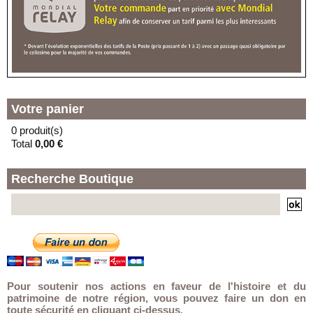
RUE JULES GU
73 RUE JULES GUESDE
59000 - LILLE
(G) - LOCKER LA LAVERIE
En vacances jusqu'au 30/08/2026
11 PLACE DE LA SOLIDARITE
59000 - LILLE
Votre panier
0 produit(s)
Total
0,00 €
Recherche Boutique
Pour soutenir nos actions en faveur de l'histoire et du
patrimoine de notre région, vous pouvez faire un don en
toute sécurité en cliquant ci-dessus.