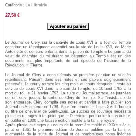
Catégorie :
La Librairie
27,50 €
Le Journal de Cléry sur la captivité de Louis XVI à la Tour du Temple
constitue un témoignage essentiel sur la vie de Louis XVI, de Marie
Antoinette et de leurs enfants dans la prison du Temple « Le journal du
valet de chambre du roi durant sa détention au Temple est un des
documents les plus importants de cet épisode de l'histoire de la
Révolution. » (Fierro)
Le Journal de Cléry a connu depuis sa première parution un succès
retentissant. Puisant dans ses notes et ses papiers soigneusement
préservés, l'auteur y retrace les cinq mois au cours desquels il resta au
service de Louis XVI dans la prison du Temple, du 10 août 1792 à la
mort du roi, le 21 janvier 1793. La suite du Journal retrace les journées
qui ont suivi jusqu'à la sortie de Cléry du Temple. Sur l'insistance de
son entourage, Cléry compila ses notes et parvint à faire publier son
Journal en Angleterre en 1798. Pour l'en remercier, Louis XVIII l'honora
du titre de chevalier de Saint-Louis. Le succès de l'ouvrage nécessita
plusieurs retirages à tel point que le Directoire, pour nuire à son auteur,
en publia en 1800 une fausse édition hostile à la famille royale.
Après plusieurs tirages au cours de la première moitié du XIXe siècle,
parut en 1861 la première édition du Journal publiée par la famille,
augmentée de la suite du Journal et de nombreuses notes inédites