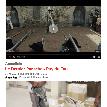
Actualités
Le Dernier Panache - Puy du Fou
Jc Menard | 01/06/2016 | 5188 vues
(2 votes) |
1
Commentaire