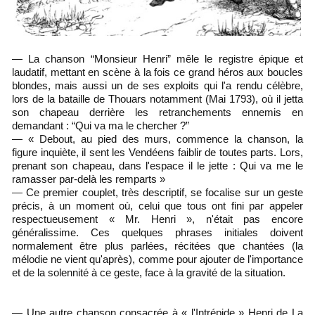
— La chanson “Monsieur Henri” mêle le registre épique et
laudatif, mettant en scène à la fois ce grand héros aux boucles
blondes, mais aussi un de ses exploits qui l'a rendu célèbre,
lors de la bataille de Thouars notamment (Mai 1793), où il jetta
son chapeau derrière les retranchements ennemis en
demandant : “Qui va ma le chercher ?”
— « Debout, au pied des murs, commence la chanson, la
figure inquiète, il sent les Vendéens faiblir de toutes parts. Lors,
prenant son chapeau, dans l'espace il le jette : Qui va me le
ramasser par-delà les remparts »
— Ce premier couplet, très descriptif, se focalise sur un geste
précis, à un moment où, celui que tous ont fini par appeler
respectueusement « Mr. Henri », n'était pas encore
généralissime. Ces quelques phrases initiales doivent
normalement être plus parlées, récitées que chantées (la
mélodie ne vient qu'après), comme pour ajouter de l'importance
et de la solennité à ce geste, face à la gravité de la situation.
— Une autre chanson consacrée à « l'Intrépide » Henri de La