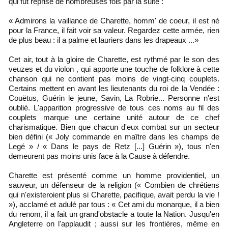
qui fut reprise de nombreuses fois par la suite :
« Admirons la vaillance de Charette, homm' de coeur, il est né
pour la France, il fait voir sa valeur. Regardez cette armée, rien
de plus beau : il a palme et lauriers dans les drapeaux ...»
Cet air, tout à la gloire de Charette, est rythmé par le son des
veuzes et du violon , qui apporte une touche de folklore à cette
chanson qui ne contient pas moins de vingt-cinq couplets.
Certains mettent en avant les lieutenants du roi de la Vendée :
Couëtus, Guérin le jeune, Savin, La Robrie... Personne n'est
oublié. L'apparition progressive de tous ces noms au fil des
couplets marque une certaine unité autour de ce chef
charismatique. Bien que chacun d'eux combat sur un secteur
bien défini (« Joly commande en maître dans les champs de
Legé » / « Dans le pays de Retz [...] Guérin »), tous n'en
demeurent pas moins unis face à la Cause à défendre.
Charette est présenté comme un homme providentiel, un
sauveur, un défenseur de la religion (« Combien de chrétiens
qui n'existeroient plus si Charette, pacifique, avait perdu la vie !
»), acclamé et adulé par tous : « Cet ami du monarque, il a bien
du renom, il a fait un grand'obstacle a toute la Nation. Jusqu'en
Angleterre on l'applaudit ; aussi sur les frontières, même en