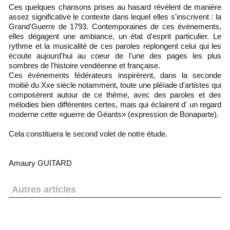
Ces quelques chansons prises au hasard révèlent de manière
assez significative le contexte dans lequel elles s'inscrivent : la
Grand'Guerre de 1793. Contemporaines de ces évènements,
elles dégagent une ambiance, un état d'esprit particulier. Le
rythme et la musicalité de ces paroles replongent celui qui les
écoute aujourd'hui au coeur de l'une des pages les plus
sombres de l'histoire vendéenne et française.
Ces évènements fédérateurs inspirèrent, dans la seconde
moitié du Xxe siècle notamment, toute une pléïade d'artistes qui
composèrent autour de ce thème, avec des paroles et des
mélodies bien différentes certes, mais qui éclairent d' un regard
moderne cette «guerre de Géants» (expression de Bonaparte).
Cela constituera le second volet de notre étude.
Amaury GUITARD
Autres articles
Pierre Thibaudeau publie « Les écrits de Louis
Perrocheau Insurgé Vendéen »
« Reset-icide » pour le Souvenir Vendéen : une étrange