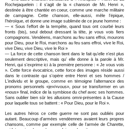
Rochejaquelein : il s'agit de la « chanson de Mr. Henri »,
destinée à être chantée en coeur, comme une marche militaire
de campagne. Cette chanson, elle-aussi, mêle l'épique,
l'héroïque, et donne une image sublimée de ce jeune homme :
— « Sous l'effort de la tempête, quand tous ont courbé leurs
fronts (bis), seul debout dressant la tête, je vous vois fiers
compagnons. Vendéens, marchons au feu sans effroi, mourons
pour Dieu, pour le Roi, marchons au feu sans effroi, vive le Roi,
vive Dieu, vive Dieu, vive le Roi »
— La force de cette chanson tient dans le fait qu'elle n'est plus
seulement descriptive, mais qu' elle donne à la parole à Mr.
Henri, qui s'exprime ici à la première personne : « Je vous vois
». Cette force évocatrice, cette force des images réside aussi
dans le contraste qui s'opère entre Henri et ses hommes /
L'individu et le groupe, comme en témoigne l'alternance des
pronoms personnels «je»/«vous», pour se transformer en un
«nous» final, indice de la symbiose du chef avec ses hommes.
Sans oublier bien sûr les allusions omni-présentes à la Cause
pour laquelle tous se battent : « Pour Dieu, pour le Roi ».
Les autres héros ce cette guerre ne sont pas oubliés pour
autant. Beaucoup d'armées vendéennes avaient leurs propres
chansons, comme par exemple celle de l'armée de Charette,