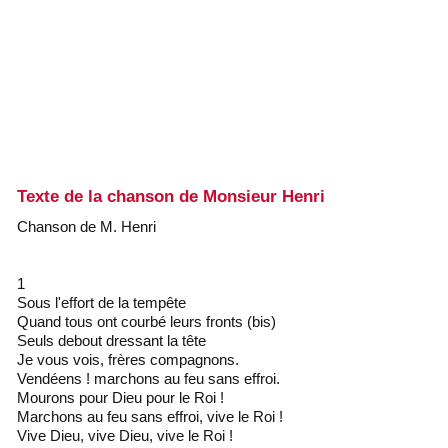
rubrique sur « wikipedia »
Demain les Brigands seront dans « Le Bourbier » avec un
bonus en page Pays de Loire
L'affaire « Madoff » inspire l'auteur du roman « Les
Thénardier » : les bandits font du rififi dans le bocage.
A Saint-Florent-le-Vieil visitez le Musée des Guerres de
Vendée
Texte de la chanson de Monsieur Henri
Chanson de M. Henri
1
Sous l'effort de la tempête
Quand tous ont courbé leurs fronts (bis)
Seuls debout dressant la tête
Je vous vois, frères compagnons.
Vendéens ! marchons au feu sans effroi.
Mourons pour Dieu pour le Roi !
Marchons au feu sans effroi, vive le Roi !
Vive Dieu, vive Dieu, vive le Roi !