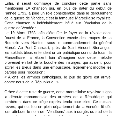
Enfin, il serait dommage de conclure cette partie sans
mentionner LA chanson qui, en plus de dater du début de
l'année 1793, a joué un rôle considérable dans le déroulement
de la guerre de Vendée, c'est la fameuse Marseillaise royaliste.
Cette chanson a indéniablement influé sur l'évolution de la
guerre de Vendée :
Le 19 Mars 1793, afin d'étouffer le foyer de la révolte dans
l'ouest de la France, la Convention envoie des troupes de La
Rochelle vers Nantes, sous le commandement du général
Marcé. Au Pont-Charrault, près de Saint-Vincent Sterlanges,
les soldats bleus entendent un air patriotique connu de tous : la
Marseillaise. Ils étaient loin d'imaginer que cette mélodie
provenait en fait de la bouche des insurgés, qui avaient, pour
attirer les Bleus dans une embuscade, légèrement modifié les
paroles pour l'occasion :
« Allons les armées catholiques, le jour de gloire est arrivé,
contre nous de la République...»
Grâce à cette ruse de guerre, cette marseillaise royaliste signa
la déroute monumentale des armées de la République, qui
tombèrent dans ce piège exprès tendu pour elles. Ce cuisant
revers, qui eut lieu en plein département de la Vendée, fit dès
lors attribuer le nom de “Vendéens” aux insurgés du sud de la