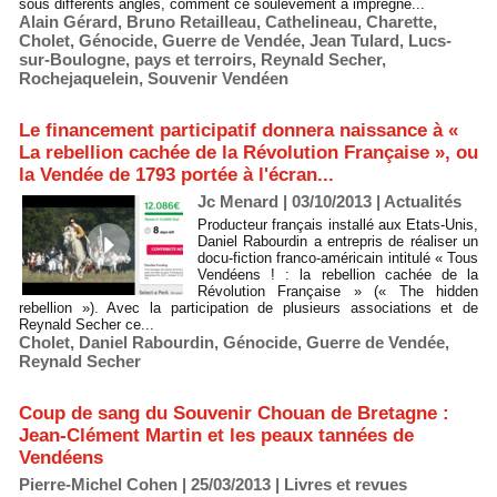
sous différents angles, comment ce soulèvement a imprégné...
Alain Gérard
,
Bruno Retailleau
,
Cathelineau
,
Charette
,
Cholet
,
Génocide
,
Guerre de Vendée
,
Jean Tulard
,
Lucs-
sur-Boulogne
,
pays et terroirs
,
Reynald Secher
,
Rochejaquelein
,
Souvenir Vendéen
Le financement participatif donnera naissance à «
La rebellion cachée de la Révolution Française », ou
la Vendée de 1793 portée à l'écran...
Jc Menard | 03/10/2013
|
Actualités
Producteur français installé aux Etats-Unis,
Daniel Rabourdin a entrepris de réaliser un
docu-fiction franco-américain intitulé « Tous
Vendéens ! : la rebellion cachée de la
Révolution Française » (« The hidden
rebellion »). Avec la participation de plusieurs associations et de
Reynald Secher ce...
Cholet
,
Daniel Rabourdin
,
Génocide
,
Guerre de Vendée
,
Reynald Secher
Coup de sang du Souvenir Chouan de Bretagne :
Jean-Clément Martin et les peaux tannées de
Vendéens
Pierre-Michel Cohen | 25/03/2013
|
Livres et revues