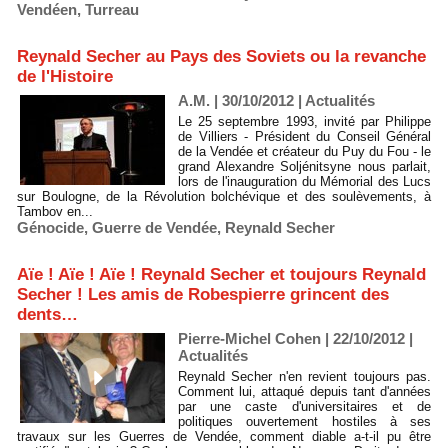
Vendéen
,
Turreau
Reynald Secher au Pays des Soviets ou la revanche
de l'Histoire
A.M. | 30/10/2012
|
Actualités
Le 25 septembre 1993, invité par Philippe
de Villiers - Président du Conseil Général
de la Vendée et créateur du Puy du Fou - le
grand Alexandre Soljénitsyne nous parlait,
lors de l'inauguration du Mémorial des Lucs
sur Boulogne, de la Révolution bolchévique et des soulèvements, à
Tambov en...
Génocide
,
Guerre de Vendée
,
Reynald Secher
Aïe ! Aïe ! Aïe ! Reynald Secher et toujours Reynald
Secher ! Les amis de Robespierre grincent des
dents…
Pierre-Michel Cohen | 22/10/2012
|
Actualités
Reynald Secher n'en revient toujours pas.
Comment lui, attaqué depuis tant d'années
par une caste d'universitaires et de
politiques ouvertement hostiles à ses
travaux sur les Guerres de Vendée, comment diable a-t-il pu être