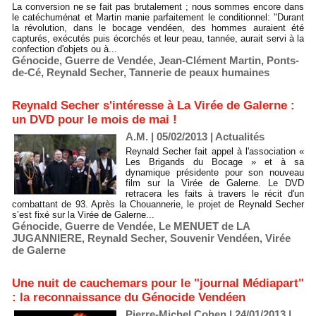
La conversion ne se fait pas brutalement ; nous sommes encore dans
le catéchuménat et Martin manie parfaitement le conditionnel: "Durant
la révolution, dans le bocage vendéen, des hommes auraient été
capturés, exécutés puis écorchés et leur peau, tannée, aurait servi à la
confection d'objets ou à...
Génocide
,
Guerre de Vendée
,
Jean-Clément Martin
,
Ponts-
de-Cé
,
Reynald Secher
,
Tannerie de peaux humaines
Reynald Secher s'intéresse à La Virée de Galerne :
un DVD pour le mois de mai !
A.M. | 05/02/2013
|
Actualités
Reynald Secher fait appel à l'association «
Les Brigands du Bocage » et à sa
dynamique présidente pour son nouveau
film sur la Virée de Galerne. Le DVD
retracera les faits à travers le récit d'un
combattant de 93. Après la Chouannerie, le projet de Reynald Secher
s’est fixé sur la Virée de Galerne...
Génocide
,
Guerre de Vendée
,
Le MENUET de LA
JUGANNIERE
,
Reynald Secher
,
Souvenir Vendéen
,
Virée
de Galerne
Une nuit de cauchemars pour le "journal Médiapart"
: la reconnaissance du Génocide Vendéen
Pierre-Michel Cohen | 24/01/2013
|