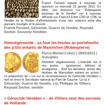
Franck Ferrand repose à nouveau la
question ce mercredi 23 janvier 2013. En
effet, son émission sur "Robespierre
bourreau de la Vendée" est à nouveau
diffusée sur France3 Entre 1793 et 1796, la
Vendée fut le théâtre d’affrontements d’une rare violence entre des
paysans insurgés et le pouvoir...
Franck Ferrand
,
Génocide
,
Guerre de Vendée
,
Reynald
Secher
,
Souvenir Vendéen
#lemotgénocide : ça fout les boules au portefeuille
des p'tits enfants de Maximilien (Robespierre)
Pierre-Michel Cohen | 18/01/2013
|
Actualités
Attention négationnistes. L'indicible est à
nos portes : ignorances, bêtises et
amalgames… Bref les dernières armes des
héritiers de Maximilien entrent en action !
La proposition de « Loi sur la reconnaissance du Génocide Vendéen »
met en émoi le Secrétaire national du Parti de Gauche. Là où il...
Génocide
,
Guerre de Vendée
,
Loi
,
Philippe de Villiers
,
Reynald Secher
,
vendée
« Génocide Vendéen » : de Villiers veut des excuses
de Hollande