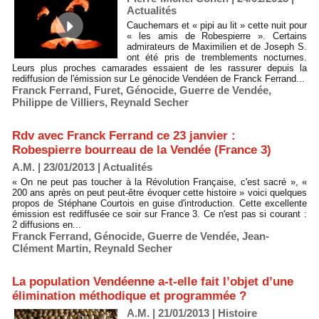
Actualités
Cauchemars et « pipi au lit » cette nuit pour
« les amis de Robespierre ». Certains
admirateurs de Maximilien et de Joseph S.
ont été pris de tremblements nocturnes.
Leurs plus proches camarades essaient de les rassurer depuis la
rediffusion de l'émission sur Le génocide Vendéen de Franck Ferrand...
Franck Ferrand
,
Furet
,
Génocide
,
Guerre de Vendée
,
Philippe de Villiers
,
Reynald Secher
Rdv avec Franck Ferrand ce 23 janvier :
Robespierre bourreau de la Vendée (France 3)
A.M. | 23/01/2013
|
Actualités
« On ne peut pas toucher à la Révolution Française, c'est sacré », «
200 ans après on peut peut-être évoquer cette histoire » voici quelques
propos de Stéphane Courtois en guise d'introduction. Cette excellente
émission est rediffusée ce soir sur France 3. Ce n'est pas si courant :
2 diffusions en...
Franck Ferrand
,
Génocide
,
Guerre de Vendée
,
Jean-
Clément Martin
,
Reynald Secher
La population Vendéenne a-t-elle fait l’objet d’une
élimination méthodique et programmée ?
A.M. | 21/01/2013
|
Histoire