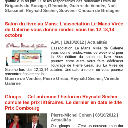
gratifié d'un tel prix ? Car les responsables des Nouveaux Droits de...
Brigands du Bocage
,
Génocide
,
Guerre de Vendée
,
Noël
Stassinet
,
Reynald Secher
,
Souvenir Chouan de Bretagne
Salon du livre au Mans: L'association Le Mans Virée
de Galerne vous donne rendez-vous les 12,13,14
octobre
A.M. | 10/10/2012
|
Actualités
L'association Le Mans Virée de Galerne
vous donne rendez-vous ce week-end pour
la 35e édition du salon du livre. Vous
pourrez entre autre vous faire dédicacer
l'ouvrage de Pierre Gréau sur La Virée de
Galerne lors des 12,13,14 octobre. Une date à retenir où vous pourrez
rencontrer également la...
Guerre de Vendée
,
Pierre Greau
,
Reynald Secher
,
Viréede
Galerne
Gloups… Cet automne l’historien Reynald Secher
cumule les prix littéraires. Le dernier en date le 14e
Prix Combourg
Pierre-Michel Cohen | 08/10/2012
|
Actualités
Oui, gloups !… C'est un nouveau coup dur