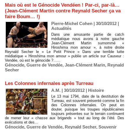
Mais où est le Génocide Vendéen ! Par-ci, par-là…
(Jean-Clément Martin contre Reynald Secher ça va
faire Boum… !)
Pierre-Michel Cohen | 30/10/2012
|
Actualités
Dans une amusante partie de catch
médiatique nous avons à notre gauche
Jean-Clément Martin surnommé «
Hiroshima mon amour », à notre droite
Reynald Secher le « Le Petit Prince » Dans une terrible lutte
médiatique « Hiroshima mon amour » publie un article sur Causeur :
Vendée, où est le génocide ?…...
Génocide
,
Guerre de Vendée
,
Jean-Clément Marin
,
Reynald
Secher
Les Colonnes infernales après Turreau
A.M. | 30/10/2012
|
Histoire
Le 13 mai 1794, date de la destitution de
Turreau, est souvent présenté comme la fin
des Colonnes infernales. On peut en
douter, puisque les troupes républicaines
toujours présentes sur le terrain continuent
de mener leur « chasse aux brigands » tout au long de l’été. Des
exécutions et des...
Génocide
,
Guerre de Vendée
,
Reynald Secher
,
Souvenir