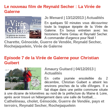
Le nouveau film de Reynald Secher : La Virée de
Galerne
Jc Menard | 13/12/2013
|
Actualités
En quelques 50 minutes vous découvrirez
toute la tragique épopée de la Virée de
Galerne. En bonus entretien avec les
historiens Pierre Gréau et Reynald Secher.
A commander d'urgence pour Noël !
Charette
,
Génocide
,
Guerre de Vendée
,
Reynald Secher
,
Rochejaquelein
,
Virée de Galerne
Episode 7 de la Virée de Galerne pour Christian
Guibert
Amaury Guitard | 04/12/2013
|
Actualités
En cette journée ensoleillée du 2
décembre, Christian Guibert a atteint les
environs proches de la ville d'Angers. Il a
fait étape dans une petite commune située
à une dizaine de kilomètres au nord de la préfecture du Maine & Loire,
après avoir trouvé un hébergement dans une salle de football,...
Cathelineau
,
cholet
,
Génocide
,
Guerre de Vendée
,
pays et
terroirs
,
Reynald Secher
,
Rochejaquelein