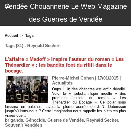
Vendée Chouannerie Le Web Magazine
des Guerres de Vendée
Accueil
>
Tags
Tags (31) : Reynald Secher
L'affaire « Madoff » inspire l'auteur du roman « Les
Thénardier » : les bandits font du rififi dans le
bocage.
Pierre-Michel Cohen | 17/01/2015
|
Actualités
Oups ! Un des chapitres est enfin dévoilé.
Voici la « substantifique moelle » des
premiers feuillets du roman « Les
Thénardier du Bocage ». Ce polar nous
laissera en haleine… avec la plume acérée de J.-N. Dubuisson
jusqu'où irons-nous ? Cette imagination nous rappelle les histoires plus
vraies que...
brigands
,
Génocide
,
Guerre de Vendée
,
Reynald Secher
,
Souvenir Vendéen