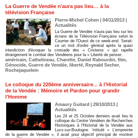
La Guerre de Vendée n'aura pas lieu… à la
télévision Française
Pierre-Michel Cohen | 04/11/2013
|
Actualités
La Guerre de Vendée n'aura pas lieu sur les
écrans de la Télévision Française selon le
Courrier de l'Ouest de ce week-end. Serait-
ce un mot d'ordre général après la quasi
interdiction d'évoquer la croisade des « Cristeros » qui rapelle
étrangement le combat des Vendéens pour la « Liberté de penser...
américain
,
Cathelineau
,
Charette
,
Daniel Rabourdin
,
film
,
Génocide
,
Guerre de Vendée
,
liberté
,
Reynald Secher
,
Rochejaquelein
Le colloque du 220ème anniversaire... à l'Historial
de la Vendée : Mémoire et Pardon pour grandir
l'Homme
Amaury Guitard | 29/10/2013
|
Actualités
Les 24 et 25 Octobre derniers avait lieu le
colloque du Centre Vendéen de Recherches
Historiques à l'Historial de la Vendée aux
Lucs-sur-Boulogne. Intitulé « L'empreinte
de la guerre de Vendée », il avait pour objectif principal de montrer