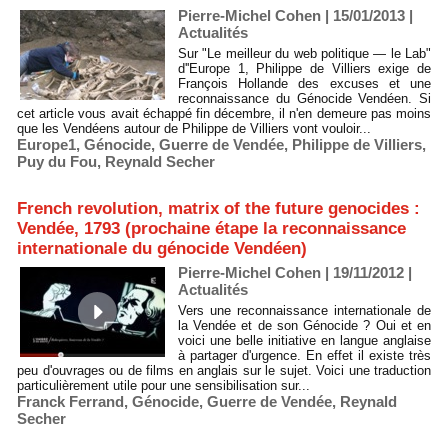
Pierre-Michel Cohen | 15/01/2013
|
Actualités
Sur "Le meilleur du web politique — le Lab"
d''Europe 1, Philippe de Villiers exige de
François Hollande des excuses et une
reconnaissance du Génocide Vendéen. Si
cet article vous avait échappé fin décembre, il n'en demeure pas moins
que les Vendéens autour de Philippe de Villiers vont vouloir...
Europe1
,
Génocide
,
Guerre de Vendée
,
Philippe de Villiers
,
Puy du Fou
,
Reynald Secher
French revolution, matrix of the future genocides :
Vendée, 1793 (prochaine étape la reconnaissance
internationale du génocide Vendéen)
Pierre-Michel Cohen | 19/11/2012
|
Actualités
Vers une reconnaissance internationale de
la Vendée et de son Génocide ? Oui et en
voici une belle initiative en langue anglaise
à partager d'urgence. En effet il existe très
peu d'ouvrages ou de films en anglais sur le sujet. Voici une traduction
particulièrement utile pour une sensibilisation sur...
Franck Ferrand
,
Génocide
,
Guerre de Vendée
,
Reynald
Secher