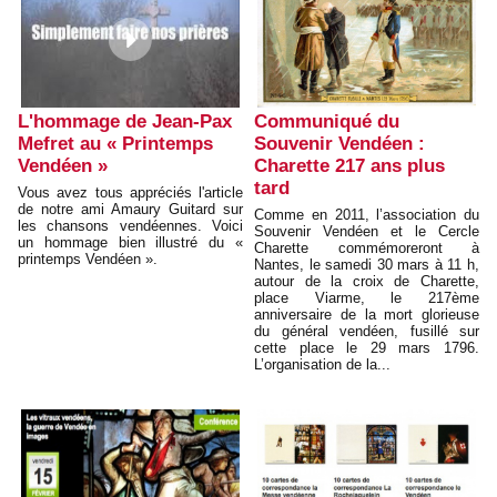
L'hommage de Jean-Pax
Communiqué du
Mefret au « Printemps
Souvenir Vendéen :
Vendéen »
Charette 217 ans plus
tard
Vous avez tous appréciés l'article
de notre ami Amaury Guitard sur
Comme en 2011, l’association du
les chansons vendéennes. Voici
Souvenir Vendéen et le Cercle
un hommage bien illustré du «
Charette commémoreront à
printemps Vendéen ».
Nantes, le samedi 30 mars à 11 h,
autour de la croix de Charette,
place Viarme, le 217ème
anniversaire de la mort glorieuse
du général vendéen, fusillé sur
cette place le 29 mars 1796.
L’organisation de la...