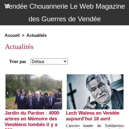
Vendée Chouannerie Le Web Magazine
des Guerres de Vendée
Accueil
>
Actualités
Actualités
Trier par
Jardin du Pardon : 4000
Lech Walesa en Vendée
arbres en Mémoire des
aujourd’hui 18 avril
Vendéens tombés il y a
L’ancien leader de Solidarnösc