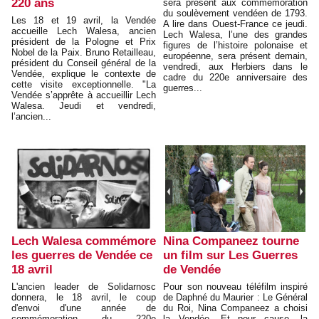
220 ans
sera présent aux commémoration
du soulèvement vendéen de 1793.
Les 18 et 19 avril, la Vendée
A lire dans Ouest-France ce jeudi.
accueille Lech Walesa, ancien
Lech Walesa, l’une des grandes
président de la Pologne et Prix
figures de l’histoire polonaise et
Nobel de la Paix. Bruno Retailleau,
européenne, sera présent demain,
président du Conseil général de la
vendredi, aux Herbiers dans le
Vendée, explique le contexte de
cadre du 220e anniversaire des
cette visite exceptionnelle. "La
guerres...
Vendée s’apprête à accueillir Lech
Walesa. Jeudi et vendredi,
l’ancien...
Lech Walesa commémore
Nina Companeez tourne
les guerres de Vendée ce
un film sur Les Guerres
18 avril
de Vendée
L'ancien leader de Solidarnosc
Pour son nouveau téléfilm inspiré
donnera, le 18 avril, le coup
de Daphné du Maurier : Le Général
d'envoi d'une année de
du Roi, Nina Companeez a choisi
commémoration du 220e
la Vendée. Et pour cause, la