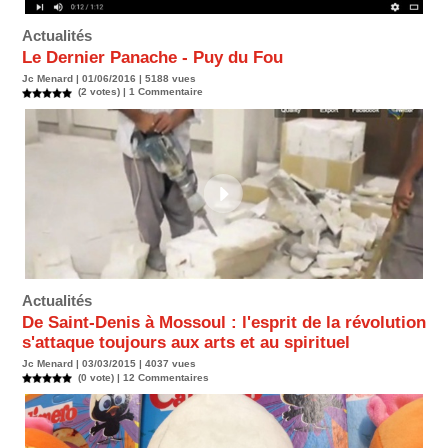
Actualités
Le Dernier Panache - Puy du Fou
Jc Menard | 01/06/2016 | 5188 vues
(2 votes) |
1
Commentaire
Actualités
De Saint-Denis à Mossoul : l'esprit de la révolution
s'attaque toujours aux arts et au spirituel
Jc Menard | 03/03/2015 | 4037 vues
(0 vote) |
12
Commentaires