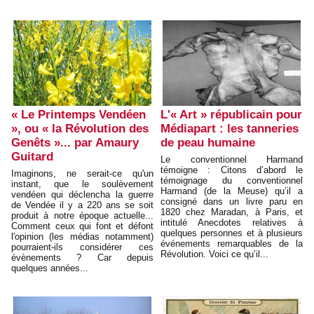
« Le Printemps Vendéen
L'« Art » républicain pour
», ou « la Révolution des
Médiapart : les tanneries
Genêts »... par Amaury
de peau humaine
Guitard
Le conventionnel Harmand
témoigne : Citons d’abord le
Imaginons, ne serait-ce qu'un
témoignage du conventionnel
instant, que le soulèvement
Harmand (de la Meuse) qu’il a
vendéen qui déclencha la guerre
consigné dans un livre paru en
de Vendée il y a 220 ans se soit
1820 chez Maradan, à Paris, et
produit à notre époque actuelle...
intitulé Anecdotes relatives à
Comment ceux qui font et défont
quelques personnes et à plusieurs
l'opinion (les médias notamment)
événements remarquables de la
pourraient-ils considérer ces
Révolution. Voici ce qu’il...
évènements ? Car depuis
quelques années...