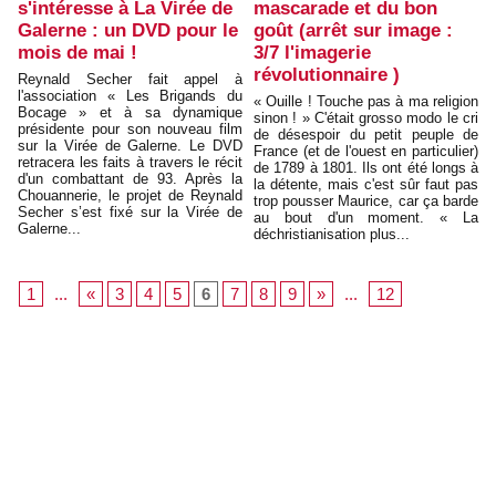
s'intéresse à La Virée de
mascarade et du bon
Galerne : un DVD pour le
goût (arrêt sur image :
mois de mai !
3/7 l'imagerie
révolutionnaire )
Reynald Secher fait appel à
l'association « Les Brigands du
« Ouille ! Touche pas à ma religion
Bocage » et à sa dynamique
sinon ! » C'était grosso modo le cri
présidente pour son nouveau film
de désespoir du petit peuple de
sur la Virée de Galerne. Le DVD
France (et de l'ouest en particulier)
retracera les faits à travers le récit
de 1789 à 1801. Ils ont été longs à
d'un combattant de 93. Après la
la détente, mais c'est sûr faut pas
Chouannerie, le projet de Reynald
trop pousser Maurice, car ça barde
Secher s’est fixé sur la Virée de
au bout d'un moment. « La
Galerne...
déchristianisation plus...
1
...
«
3
4
5
6
7
8
9
»
...
12