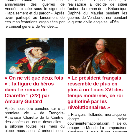
anniversaire des guerres de
réalisatrice a décidé de situer
Vendée, placée sous le signe de
l'action du roman de la Britannique
«l'apaisement et du pardon». Après
Daphné du Maurier pendant les
avoir participé au lancement de
guerres de Vendée et non pendant
ces manifestations organisées par
la guerre civile anglaise. «Dès...
le conseil général de Vendée,...
« On ne vit que deux fois
« Le président français
» : la figure du héros
ressemble de plus en
dans Le roman de
plus à un Louis XVI des
Charette " (2/2) par
temps modernes, ce roi
Amaury Guitard
guillotiné par les
révolutionnaires »
Après nous être penchés sur « la
première vie » de François-
« François Hollande, monarque en
Athanase Charette de la Contrie,
danger » selon
des années au cours desquelles il
courrierinternational.com, filiale du
a sillonné toutes les mers du
groupe Le Monde. La comparaison
globe, nous allons à présent nous