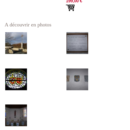
199,00 €
A découvrir en photos
L'esplanade face à la chapelle
Un des nombreux ex-voto de la
nef
100_4120
Les blasons des Trois Provinces