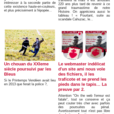
s'arrêtera là mais il est amusant
intéresser à la seconde partie de
220 ans plus tard de revenir à ce
cette existence haute-en-couleurs,
grand traumastime de notre
et plus précisément à l'épopée...
Histoire. On appréciera aussi le
tableau ! « Pourtant, suite au
scandale Cahuzac, le...
Un chouan du XXIeme
Le webmaster indélicat
siècle poursuivi par les
d'un site ami nous vole
Bleus
des fichiers, il les
traficote et se prend les
Si le Printemps Vendéen avait lieu
pieds dans le tapis… La
en 2013 que ferait la police ?,
preuve par 2.
Attention "On the web l'erreur est
fatale", tout se conserve et ça
peut couter très cher avec parfois
des poursuites au pénal.
Avertissement tout n'est pas libre