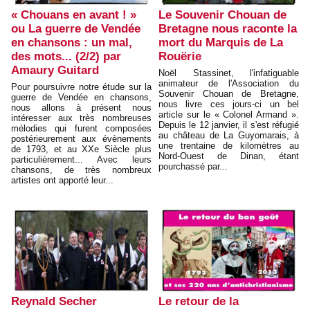
« Chouans en avant ! »
Le Souvenir Chouan de
ou La guerre de Vendée
Bretagne nous raconte la
en chansons : un mal,
mort du Marquis de La
des mots... (2/2) par
Rouërie
Amaury Guitard
Noël Stassinet, l'infatiguable
animateur de l'Association du
Pour poursuivre notre étude sur la
Souvenir Chouan de Bretagne,
guerre de Vendée en chansons,
nous livre ces jours-ci un bel
nous allons à présent nous
article sur le « Colonel Armand ».
intéresser aux très nombreuses
Depuis le 12 janvier, il s'est réfugié
mélodies qui furent composées
au château de La Guyomarais, à
postérieurement aux évènements
une trentaine de kilomètres au
de 1793, et au XXe Siècle plus
Nord-Ouest de Dinan, étant
particulièrement... Avec leurs
pourchassé par...
chansons, de très nombreux
artistes ont apporté leur...
Reynald Secher
Le retour de la