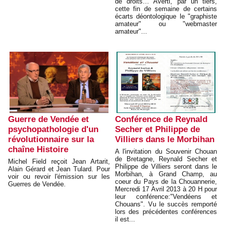
de droits… Averti, par un tiers,
cette fin de semaine de certains
écarts déontologique le "graphiste
amateur" ou "webmaster
amateur"...
Guerre de Vendée et
Conférence de Reynald
psychopathologie d'un
Secher et Philippe de
révolutionnaire sur la
Villiers dans le Morbihan
chaîne Histoire
A l'invitation du Souvenir Chouan
de Bretagne, Reynald Secher et
Michel Field reçoit Jean Artarit,
Philippe de Villiers seront dans le
Alain Gérard et Jean Tulard. Pour
Morbihan, à Grand Champ, au
voir ou revoir l'émission sur les
coeur du Pays de la Chouannerie,
Guerres de Vendée.
Mercredi 17 Avril 2013 à 20 H pour
leur conférence:"Vendéens et
Chouans". Vu le succès remporté
lors des précédentes conférences
il est...